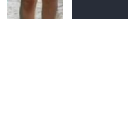
La reina no se embarca
Jornaleros de la arena
07/08/2023 00:00
31/07/2023 00:00