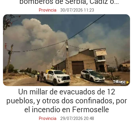
bomberos de Serbia, Cádiz o
Cantabria
Provincia
30/07/2026 11:23
Un millar de evacuados de 12
pueblos, y otros dos confinados, por
el incendio en Fermoselle
Provincia
29/07/2026 20:48