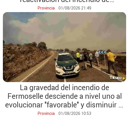
Fermoselle
Provincia
01/08/2026 21:49
La gravedad del incendio de
Fermoselle desciende a nivel uno al
evolucionar "favorable" y disminuir el
riesgo
Provincia
01/08/2026 10:53