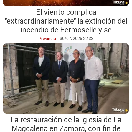
El viento complica
"extraordinariamente" la extinción del
incendio de Fermoselle y se
mantienen los desalojos
Provincia
30/07/2026 22:33
La restauración de la iglesia de La
Magdalena en Zamora, con fin de