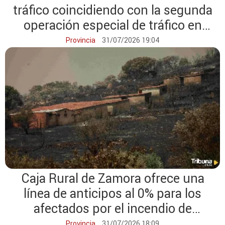
tráfico coincidiendo con la segunda
operación especial de tráfico en
verano
Provincia
31/07/2026 19:04
Caja Rural de Zamora ofrece una
línea de anticipos al 0% para los
afectados por el incendio de
Fermoselle
Provincia
31/07/2026 18:09