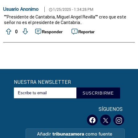
Usuario Anonimo
1/25/2025 - 1:34:28 PM
schedule
""Presidente de Cantabria, Miguel Angel Revilla"" creo que este
señor no es el presidente de Cantabria..
0
Responder
Reportar
NUESTRA NEWSLETTER
SUSCRIBIRME
SÍGUENOS
Añadir
tribunazamora
como fuente