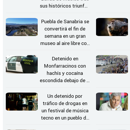
sus históricos triunfos
en Kerkrade
Puebla de Sanabria se
convertirá el fin de
semana en un gran
museo al aire libre con
'El Arriero'
Detenido en
Monfarracinos con
hachís y cocaína
escondida debajo de la
rueda de repuesto del
coche
Un detenido por
tráfico de drogas en
un festival de música
tecno en un pueblo de
Zamora