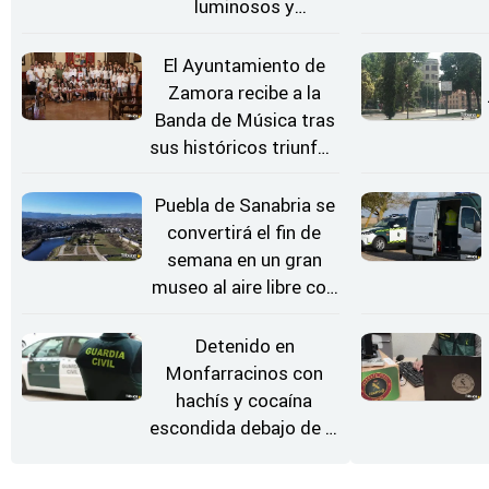
luminosos y
Conciertos bajo las
Estrellas
El Ayuntamiento de
Zamora recibe a la
Banda de Música tras
sus históricos triunfos
en Kerkrade
Puebla de Sanabria se
convertirá el fin de
semana en un gran
museo al aire libre con
'El Arriero'
Detenido en
Monfarracinos con
hachís y cocaína
escondida debajo de la
rueda de repuesto del
coche