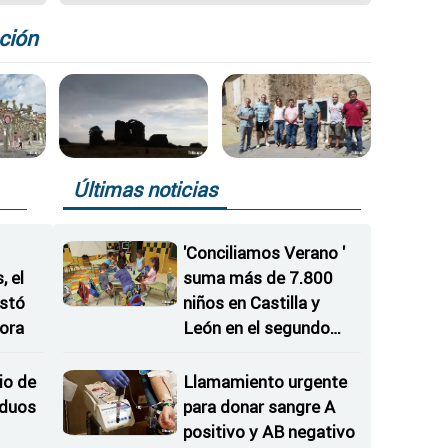
de adaptación
tecnológica" con
ción
telemedicina y robots
sociales
Últimas noticias
'Conciliamos Verano '
 el
suma más de 7.800
istó
niños en Castilla y
ora
León en el segundo
periodo del programa
io de
Llamamiento urgente
iduos
para donar sangre A
positivo y AB negativo