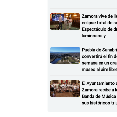
Zamora vive de ll
eclipse total de so
Espectáculo de d
luminosos y
Conciertos bajo l
Estrellas
Puebla de Sanabri
convertirá el fin d
semana en un gra
museo al aire libr
'El Arriero'
El Ayuntamiento 
Zamora recibe a l
Banda de Música 
sus históricos tr
en Kerkrade