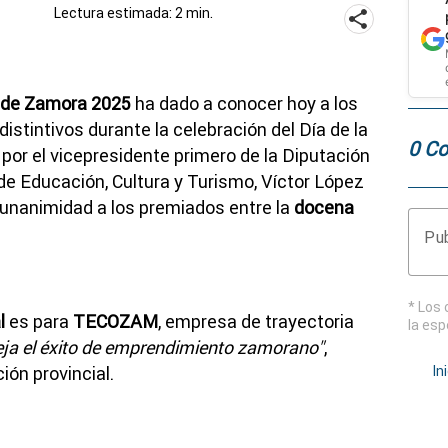
Lectura estimada: 2 min.
 de Zamora 2025
ha dado a conocer hoy a los
istintivos durante la celebración del Día de la
0 Co
a por el vicepresidente primero de la Diputación
de Educación, Cultura y Turismo, Víctor López
r unanimidad a los premiados entre la
docena
Pub
* Los 
l
es para
TECOZAM
, empresa de trayectoria
la esp
leja el éxito de emprendimiento zamorano"
,
ión provincial.
In