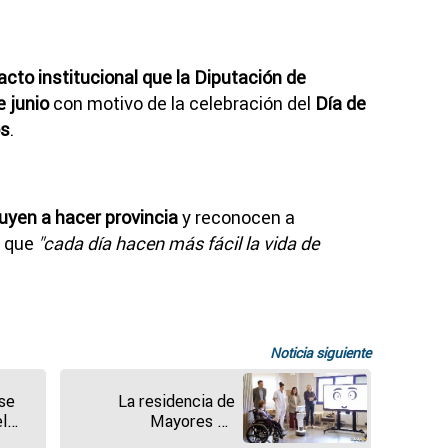
acto institucional que la Diputación de
 junio
con motivo de la celebración del
Día de
os
.
uyen a hacer provincia
y reconocen a
s que
"cada día hacen más fácil la vida de
Noticia siguiente
 se
La residencia de
el
Mayores de
 a
Benavente, "ejemplo