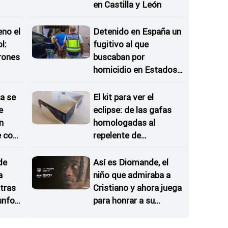
en Castilla y León
eno el
Detenido en España un
l:
fugitivo al que
rones
buscaban por
homicidio en Estados
as
Unidos desde hace 43
a se
El kit para ver el
e
eclipse: de las gafas
n
homologadas al
e con
repelente de
mosquitos
de
Así es Diomande, el
a
niño que admiraba a
tras
Cristiano y ahora juega
iunfos
para honrar a su
hermana