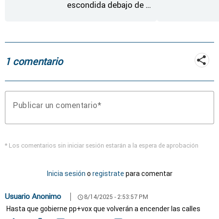
escondida debajo de la
rueda de repuesto del
coche
1 comentario
Publicar un comentario
* Los comentarios sin iniciar sesión estarán a la espera de aprobación
Inicia sesión
o
registrate
para comentar
Usuario Anonimo
8/14/2025 - 2:53:57 PM
schedule
Hasta que gobierne pp+vox que volverán a encender las calles