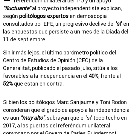
referéndum unilateral del 1-O y un apoyo
"fluctuante"
al proyecto independentista explican,
según
politólogos expertos
en demoscopia
consultados por EFE, un progresivo declive del
'sí'
en
las encuestas que persiste a un mes de la Diada del
11 de septiembre.
Sin ir más lejos, el último barómetro político del
Centro de Estudios de Opinión (CEO) de la
Generalitat, publicado el pasado julio, sitúa a los
favorables a la independencia en el
40%
, frente al
52%
que están en contra.
Si bien los politólogos Marc Sanjaume y Toni Rodon
consideran que el grado de apoyo a la independencia
es aún
"muy alto"
, subrayan que el 'sí' tocó techo en
2017, a las puertas del referéndum unilateral
convocado por el Govern de Carles Puigdemont,