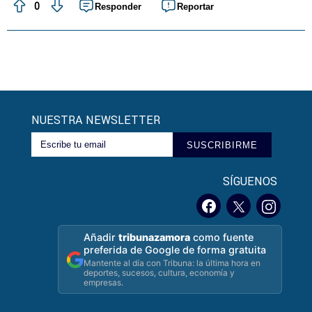
0
Responder
Reportar
NUESTRA NEWSLETTER
SUSCRIBIRME
SÍGUENOS
Añadir
tribunazamora
como fuente
preferida de Google de forma gratuita
Mantente al día con Tribuna: la última hora en
deportes, sucesos, cultura, economía y
empresas.