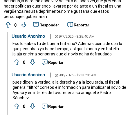
acusarlo,la derecha cada vez se está dejando ver,que pretenda
hacer políticas queriendo llevarse por delante a un fiscal es una
vergüenza,resulta deprimente,no me gustaría que estos
personajes gobernarán.
0
Responder
Reportar
Usuario Anonimo
9/7/2025 - 8:25:40 AM
schedule
Eso lo sabes tu de buena tinta, no? Además coincide con lo
que pensabas ya hace tiempo, así que blanco y en botella
jajaja encima pensaras que el novio no ha defraudado
0
Reportar
Usuario Anonimo
9/6/2025 - 12:30:26 AM
schedule
pues dicen la verdad, a la derecha y a la izquierda, el fiscal
general "filtró" correos e información para implicar al novio de
Ayuso y en interés de favorecer a su amiguete Pedro
Sánchez
0
Reportar