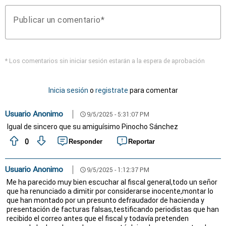
Publicar un comentario
* Los comentarios sin iniciar sesión estarán a la espera de aprobación
Inicia sesión
o
registrate
para comentar
Usuario Anonimo
9/5/2025 - 5:31:07 PM
schedule
Igual de sincero que su amiguísimo Pinocho Sánchez
0
Responder
Reportar
Usuario Anonimo
9/5/2025 - 1:12:37 PM
schedule
Me ha parecido muy bien escuchar al fiscal general,todo un señor
que ha renunciado a dimitir por considerarse inocente,montar lo
que han montado por un presunto defraudador de hacienda y
presentación de facturas falsas,testificando periodistas que han
recibido el correo antes que el fiscal y todavía pretenden