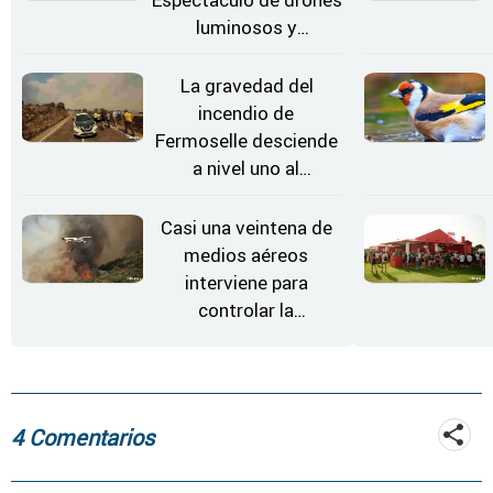
luminosos y
Conciertos bajo las
Estrellas
La gravedad del
incendio de
Fermoselle desciende
a nivel uno al
evolucionar
"favorable" y disminuir
Casi una veintena de
el riesgo
medios aéreos
interviene para
controlar la
reactivación del
incendio de
Fermoselle
4 Comentarios