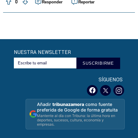
0
Responder
Reportar
NUESTRA NEWSLETTER
SUSCRIBIRME
SÍGUENOS
Añadir
tribunazamora
como fuente
preferida de Google de forma gratuita
Mantente al día con Tribuna: la última hora en
deportes, sucesos, cultura, economía y
empresas.