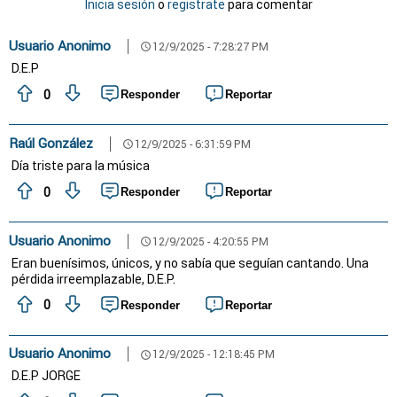
Inicia sesión
o
registrate
para comentar
Usuario Anonimo
12/9/2025 - 7:28:27 PM
schedule
D.E.P
0
Responder
Reportar
Raúl González
12/9/2025 - 6:31:59 PM
schedule
Día triste para la música
0
Responder
Reportar
Usuario Anonimo
12/9/2025 - 4:20:55 PM
schedule
Eran buenísimos, únicos, y no sabía que seguían cantando. Una
pérdida irreemplazable, D.E.P.
0
Responder
Reportar
Usuario Anonimo
12/9/2025 - 12:18:45 PM
schedule
D.E.P JORGE