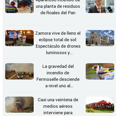
una planta de residuos
de Roales del Pan
Zamora vive de lleno el
eclipse total de sol:
Espectáculo de drones
luminosos y
Conciertos bajo las
Estrellas
La gravedad del
incendio de
Fermoselle desciende
a nivel uno al
evolucionar
"favorable" y disminuir
Casi una veintena de
el riesgo
medios aéreos
interviene para