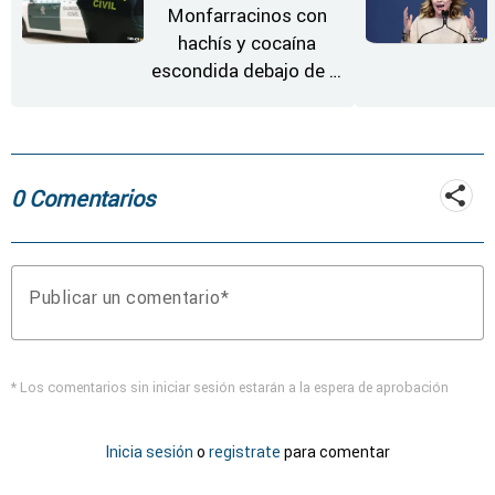
Monfarracinos con
hachís y cocaína
escondida debajo de la
rueda de repuesto del
coche
0 Comentarios
Publicar un comentario
* Los comentarios sin iniciar sesión estarán a la espera de aprobación
Inicia sesión
o
registrate
para comentar