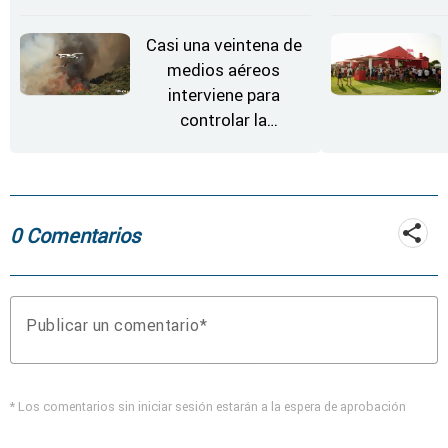
evolucionar
"favorable" y disminuir
Casi una veintena de
el riesgo
medios aéreos
interviene para
controlar la
reactivación del
incendio de
Fermoselle
0 Comentarios
Publicar un comentario
* Los comentarios sin iniciar sesión estarán a la espera de aprobación