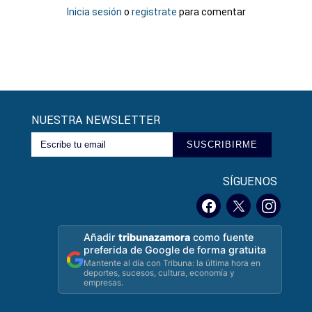
Inicia sesión
o
registrate
para comentar
NUESTRA NEWSLETTER
SUSCRIBIRME
SÍGUENOS
Añadir
tribunazamora
como fuente
preferida de Google de forma gratuita
Mantente al día con Tribuna: la última hora en
deportes, sucesos, cultura, economía y
empresas.