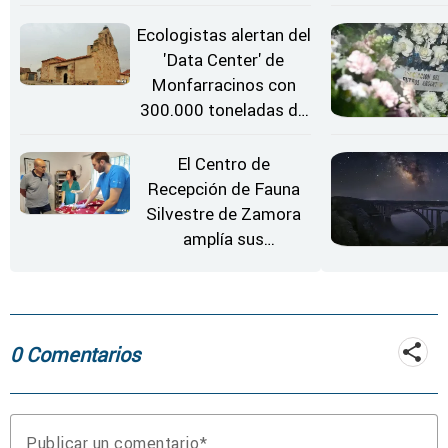
rueda de repuesto del
coche
Ecologistas alertan del
'Data Center' de
Monfarracinos con
300.000 toneladas de
gases contaminantes
al año
El Centro de
Recepción de Fauna
Silvestre de Zamora
amplía sus
instalaciones
0 Comentarios
Publicar un comentario