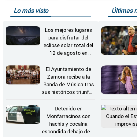
Lo más visto
Últimas n
Los mejores lugares
para disfrutar del
eclipse solar total del
12 de agosto en
Zamora
El Ayuntamiento de
Zamora recibe a la
Banda de Música tras
sus históricos triunfos
en Kerkrade
Detenido en
Monfarracinos con
hachís y cocaína
escondida debajo de la