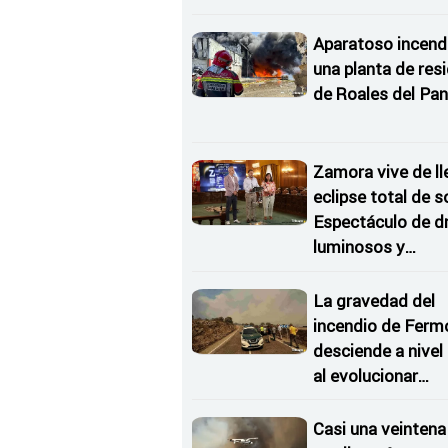
Aparatoso incend
una planta de res
de Roales del Pan
Zamora vive de ll
eclipse total de so
Espectáculo de d
luminosos y
Conciertos bajo l
Estrellas
La gravedad del
incendio de Ferm
desciende a nivel
al evolucionar
"favorable" y dism
el riesgo
Casi una veintena