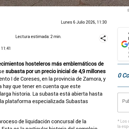
Lunes 6 Julio 2026, 11:30
Lectura estimada: 2 min.
, 11:41
lecimientos hosteleros más emblemáticos de
 se
subasta por un precio inicial de 4,9 millones
0 Co
ento I de Coreses, en la provincia de Zamora, y
a hay que tener en cuenta que este
arga historia. La subasta está abierta hasta
e la plataforma especializada Subastas
Pub
proceso de liquidación concursal de la
* Los 
la esp
. Esta es la particular historia del complejo