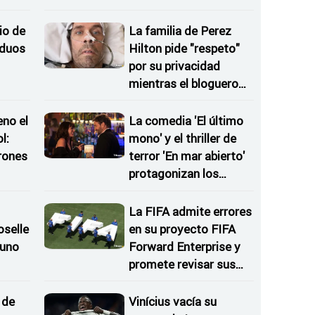
cotos
io de
La familia de Perez
iduos
Hilton pide "respeto"
por su privacidad
mientras el bloguero
continúa ingresado
eno el
La comedia 'El último
l:
mono' y el thriller de
rones
terror 'En mar abierto'
protagonizan los
as
estrenos de cine
La FIFA admite errores
oselle
en su proyecto FIFA
 uno
Forward Enterprise y
promete revisar sus
inuir
procedimientos
 de
Vinícius vacía su