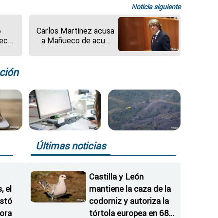
Noticia siguiente
6
Carlos Martínez acusa
teca
a Mañueco de acudir
a 14
ser el "peón de Feijóo"
rtes
en lugar de defender a
ama
Castilla y León
ción
Últimas noticias
Castilla y León
 el
mantiene la caza de la
istó
codorniz y autoriza la
ora
tórtola europea en 682