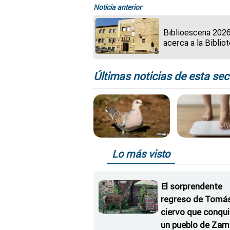
Noticia anterior
Biblioescena 202
acerca a la Biblio
Pública de Zamor
espectáculos de a
escénicas: Progr
Últimas noticias de esta sec
Lo más visto
El sorprendente
regreso de Tomás,
ciervo que conqu
un pueblo de Zam