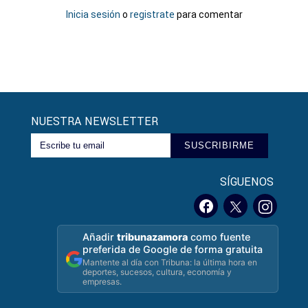
Inicia sesión
o
registrate
para comentar
NUESTRA NEWSLETTER
SUSCRIBIRME
SÍGUENOS
Añadir
tribunazamora
como fuente
preferida de Google de forma gratuita
Mantente al día con Tribuna: la última hora en
deportes, sucesos, cultura, economía y
empresas.