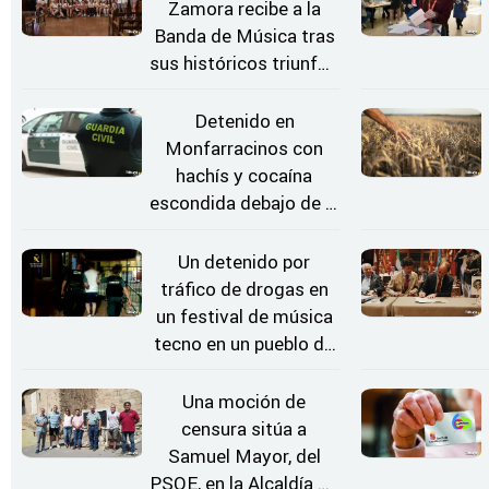
Zamora recibe a la
Banda de Música tras
sus históricos triunfos
en Kerkrade
Detenido en
Monfarracinos con
hachís y cocaína
escondida debajo de la
rueda de repuesto del
coche
Un detenido por
tráfico de drogas en
un festival de música
tecno en un pueblo de
Zamora
Una moción de
censura sitúa a
Samuel Mayor, del
PSOE, en la Alcaldía de