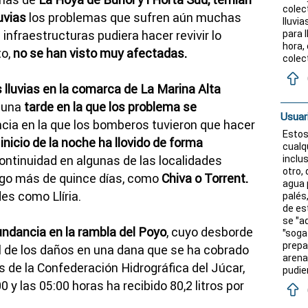
colec
uvias
los problemas que sufren aún muchas
lluvia
 infraestructuras pudiera hacer revivir lo
para l
hora,
o,
no se han visto muy afectadas.
colec
 lluvias en la comarca de La Marina Alta
 una
tarde en la que los problema se
Usuar
cia en la que los bomberos tuvieron que hacer
Estos
inicio de la noche ha llovido de forma
cualq
ontinuidad en algunas de las localidades
inclu
otro, 
algo más de quince días, como
Chiva o Torrent.
agua 
es como Llíria.
palés
de es
se "a
undancia en la rambla del Poyo
, cuyo desborde
"soga
prepa
al de los daños en una dana que se ha cobrado
arena
s de la Confederación Hidrográfica del Júcar,
pudie
0 y las 05:00 horas ha recibido 80,2 litros por