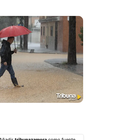
Añadir
tribunazamora
como fuente