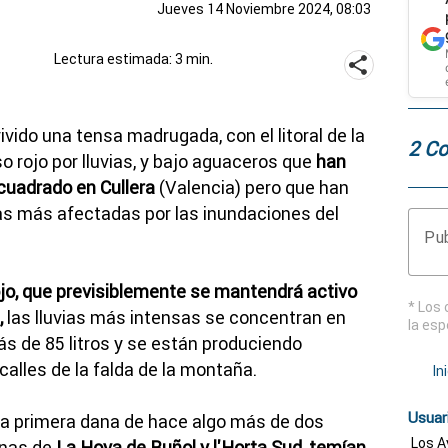
Jueves 14 Noviembre 2024, 08:03
Lectura estimada: 3 min.
vido una tensa madrugada, con el litoral de la
2 Co
o rojo por lluvias, y bajo aguaceros que
han
 cuadrado en Cullera
(Valencia) pero que han
as más afectadas por las inundaciones del
Pub
jo, que previsiblemente se mantendrá activo
* Los 
,
las lluvias más intensas se concentran en
la esp
s de 85 litros y se están produciendo
calles de la falda de la montaña.
In
Usuar
a primera dana de hace algo más de dos
Los A
anas de
La Hoya de Buñol y l'Horta Sud, temían