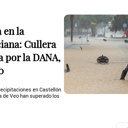
 en la
iana: Cullera
a por la DANA,
0
ecipitaciones en Castellón
a de Veo han superado los