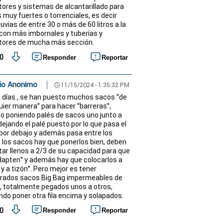
tores y sistemas de alcantarillado para
s muy fuertes o torrenciales, es decir
luvias de entre 30 o más de 60 litros a la
 con más imbornales y tuberías y
tores de mucha más sección.
0
Responder
Reportar
io Anonimo
11/15/2024 - 1:35:32 PM
schedule
 días , se han puesto muchos sacos "de
uier manera" para hacer "barreras",
so poniendo palés de sacos uno junto a
dejando el palé puesto por lo que pasa el
por debajo y además pasa entre los
, los sacos hay que ponerlos bien, deben
tar llenos a 2/3 de su capacidad para que
dapten" y además hay que colocarlos a
 y a tizón". Pero mejor es tener
rados sacos Big Bag impermeables de
, totalmente pegados unos a otros,
ndo poner otra fila encima y solapados.
0
Responder
Reportar