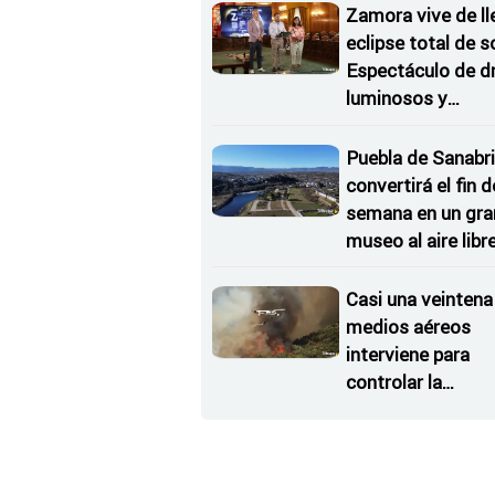
Zamora vive de ll
eclipse total de so
Espectáculo de d
luminosos y
Conciertos bajo l
Estrellas
Puebla de Sanabri
convertirá el fin d
semana en un gra
museo al aire libr
'El Arriero'
Casi una veintena
medios aéreos
interviene para
controlar la
reactivación del
incendio de Ferm