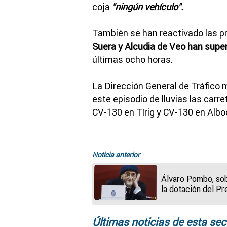
coja
"ningún vehículo".
También se han reactivado las p
Suera y Alcudia de Veo han super
últimas ocho horas.
La Dirección General de Tráfic
este episodio de lluvias las carr
CV-130 en Tírig y CV-130 en Alboc
Noticia anterior
Álvaro Pombo, so
la dotación del P
Cervantes: "No di
que lo voy a ahorra
voy a restar con
Últimas noticias de esta sec