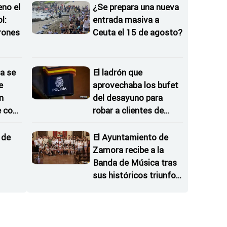
eno el
¿Se prepara una nueva
l:
entrada masiva a
rones
Ceuta el 15 de agosto?
as
a se
El ladrón que
e
aprovechaba los bufet
n
del desayuno para
e con
robar a clientes de
hoteles
 de
El Ayuntamiento de
Zamora recibe a la
Banda de Música tras
sus históricos triunfos
en Kerkrade
oselle