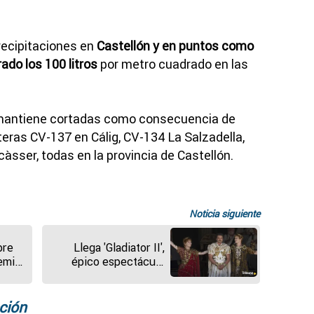
recipitaciones en
Castellón y en puntos como
ado los 100 litros
por metro cuadrado en las
o mantiene cortadas como consecuencia de
eteras CV-137 en Cálig, CV-134 La Salzadella,
àsser, todas en la provincia de Castellón.
Noticia siguiente
bre
Llega 'Gladiator II',
remio
épico espectáculo
ré
inspirado en la
r, lo
Historia
ción