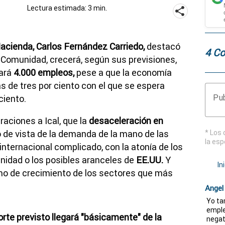
Lectura estimada: 3 min.
cienda, Carlos Fernández Carriedo,
destacó
4 Co
a Comunidad, crecerá, según sus previsiones,
rará
4.000 empleos,
pese a que la economía
 de tres por ciento con el que se espera
Pub
ciento.
raciones a Ical, que la
desaceleración en
 de vista de la demanda de la mano de las
* Los 
la esp
internacional complicado, con la atonía de los
nidad o los posibles aranceles de
EE.UU.
Y
In
tmo de crecimiento de los sectores que más
Angel
Yo ta
emple
orte previsto llegará "básicamente" de la
negat