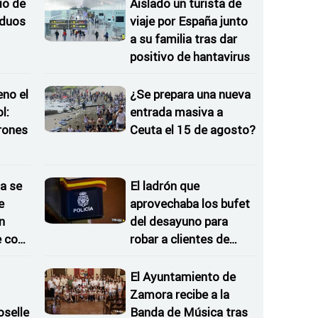
io de
Aislado un turista de
iduos
viaje por España junto
a su familia tras dar
positivo de hantavirus
eno el
¿Se prepara una nueva
l:
entrada masiva a
rones
Ceuta el 15 de agosto?
as
a se
El ladrón que
e
aprovechaba los bufet
n
del desayuno para
e con
robar a clientes de
hoteles
El Ayuntamiento de
Zamora recibe a la
oselle
Banda de Música tras