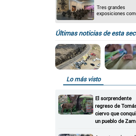
Tres grandes
exposiciones co
reclamo para el
turismo cultural e
Castilla y León en 
Últimas noticias de esta sec
fechas navideñas
Lo más visto
El sorprendente
regreso de Tomás,
ciervo que conqu
un pueblo de Zam