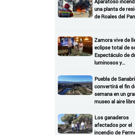
Aparatoso incend
una planta de res
de Roales del Pan
Zamora vive de ll
eclipse total de so
Espectáculo de d
luminosos y
Conciertos bajo l
Estrellas
Puebla de Sanabri
convertirá el fin d
semana en un gra
museo al aire libr
'El Arriero'
Los ganaderos
afectados por el
incendio de Ferm