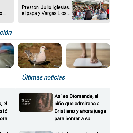
Preston, Julio Iglesias,
mo
el papa y Vargas Llosa,
protagonistas de
n
libros de no ficción en
las
2025
ción
Últimas noticias
Así es Diomande, el
 el
niño que admiraba a
istó
Cristiano y ahora juega
ora
para honrar a su
hermana