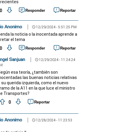
s recientes
0
Responder
Reportar
io Anonimo
12/29/2024 - 5:51:25 PM
schedule
enda la noticia o la inocentada aprende a
pretar el tema
0
Responder
Reportar
ngel Sanjuan
12/29/2024 - 11:24:24
schedule
M
egún esa teoría, ¿también son
nocentadas las buenas noticias relativas
 su querida izquierda, como el nuevo
ramo de la A11 en la que luce el ministro
e Transportes?
0
Reportar
io Anonimo
12/28/2024 - 11:23:53
schedule