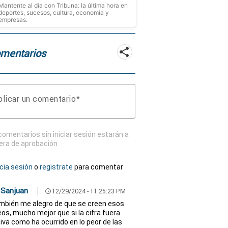
Mantente al día con Tribuna: la última hora en
deportes, sucesos, cultura, economía y
empresas.
mentarios
licar un comentario
comentarios sin iniciar sesión estarán a
era de aprobación
icia sesión
o
registrate
para comentar
 Sanjuan
12/29/2024 - 11:25:23 PM
schedule
mbién me alegro de que se creen esos
os, mucho mejor que si la cifra fuera
iva como ha ocurrido en lo peor de las