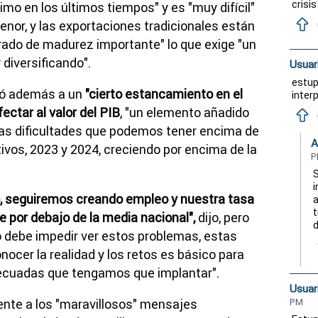
crisi
mo en los últimos tiempos" y es "muy difícil"
enor, y las exportaciones tradicionales están
rado de madurez importante" lo que exige "un
diversificando".
Usuar
estup
tó además a un
"cierto estancamiento en el
inter
ectar al valor del PIB
, "un elemento añadido
as dificultades que podemos tener encima de
A
ivos, 2023 y 2024, creciendo por encima de la
P
S
i
, seguiremos creando empleo y nuestra tasa
a
t
e por debajo de la media nacional",
dijo, pero
d
no debe impedir ver estos problemas, estas
ocer la realidad y los retos es básico para
ecuadas que tengamos que implantar".
Usuar
PM
rente a los "maravillosos" mensajes