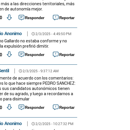
 más a las direcciones territoriales, más
n de autonomía mejor.
0
Responder
Reportar
io Anonimo
2/3/2025 - 4:49:50 PM
schedule
o Gallardo no estaba conforme y no
la expulsión prefirió dimitir.
0
Responder
Reportar
Gentil
2/3/2025 - 9:37:12 AM
schedule
mente de acuerdo con los comentarios:
es lo que hace siempre PEDRO SANCHEZ:
 sus candidatos autonómicos tienen
er de su agrado, y luego a recordarnos a
o para disimular
0
Responder
Reportar
io Anonimo
2/2/2025 - 10:27:32 PM
schedule