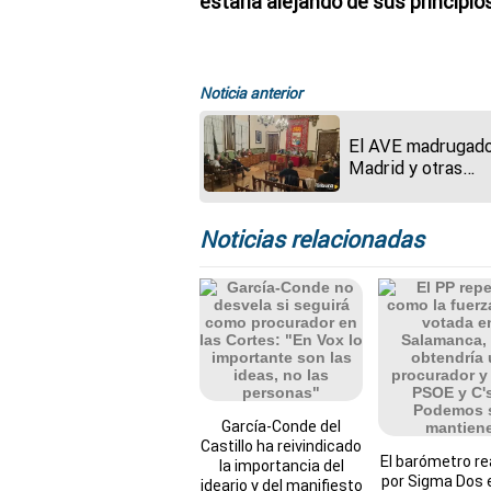
estaría alejando de sus principio
Noticia anterior
El AVE madrugado
Madrid y otras
reivindicaciones d
nueva Mesa Secto
constituida en Za
Noticias relacionadas
García-Conde del
Castillo ha reivindicado
El barómetro re
la importancia del
por Sigma Dos 
ideario y del manifiesto