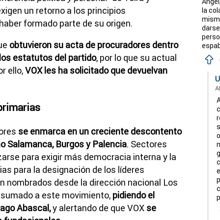
Angel
igen un retorno a los principios
la col
mismo
haber formado parte de su origen.
darse
perso
que
obtuvieron su acta de procuradores dentro
espab
los estatutos del partido
, por lo que su actual
r ello,
VOX les ha solicitado que devuelvan
U
A
A
primarias
c
r
s
dores
se enmarca en un creciente descontento
o
mo Salamanca, Burgos y Palencia
. Sectores
g
arse para exigir más democracia interna y la
c
as para la designación de los líderes
e
p
on nombrados desde la dirección nacional Los
c
 sumado a este movimiento,
pidiendo el
p
tiago Abascal,
y alertando de que VOX
se