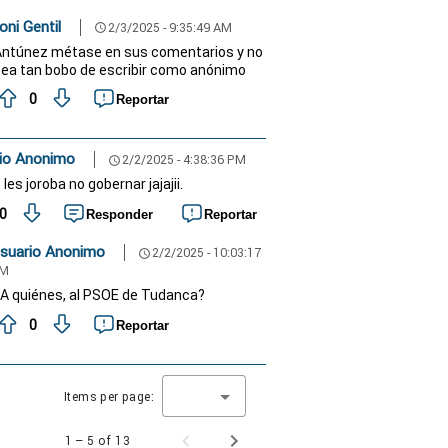
oni Gentil
2/3/2025 - 9:35:49 AM
schedule
ntúnez métase en sus comentarios y no
ea tan bobo de escribir como anónimo
0
Reportar
io Anonimo
2/2/2025 - 4:38:36 PM
schedule
es joroba no gobernar jajajii.
0
Responder
Reportar
suario Anonimo
2/2/2025 - 10:03:17
schedule
M
A quiénes, al PSOE de Tudanca?
0
Reportar
Items per page:
1 – 5 of 13