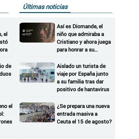
Últimas noticias
Así es Diomande, el
 el
niño que admiraba a
istó
Cristiano y ahora juega
ora
para honrar a su
hermana
io de
Aislado un turista de
iduos
viaje por España junto
a su familia tras dar
positivo de hantavirus
eno el
¿Se prepara una nueva
l:
entrada masiva a
rones
Ceuta el 15 de agosto?
as