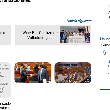
s fundacionales.
T
A
s
Noticia siguiente
r a
Wine Bar Castizo de
Valladolid gana el
Usuar
e la
Concurso de Platos
Cómo l
rial
del Cerdo de Castilla y
mora
León
U
P
¿
alizado
estima