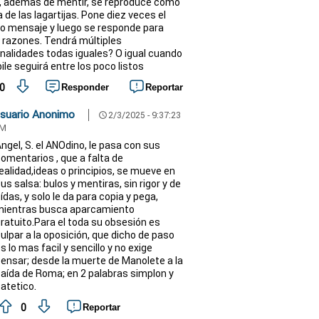
, además de mentir, se reproduce como
a de las lagartijas. Pone diez veces el
 mensaje y luego se responde para
 razones. Tendrá múltiples
nalidades todas iguales? O igual cuando
ile seguirá entre los poco listos
0
Responder
Reportar
suario Anonimo
2/3/2025 - 9:37:23
schedule
M
ngel, S. el ANOdino, le pasa con sus
omentarios , que a falta de
ealidad,ideas o principios, se mueve en
us salsa: bulos y mentiras, sin rigor y de
ídas, y solo le da para copia y pega,
mientras busca aparcamiento
ratuito.Para el toda su obsesión es
ulpar a la oposición, que dicho de paso
s lo mas facil y sencillo y no exige
ensar; desde la muerte de Manolete a la
aída de Roma; en 2 palabras simplon y
atetico.
0
Reportar