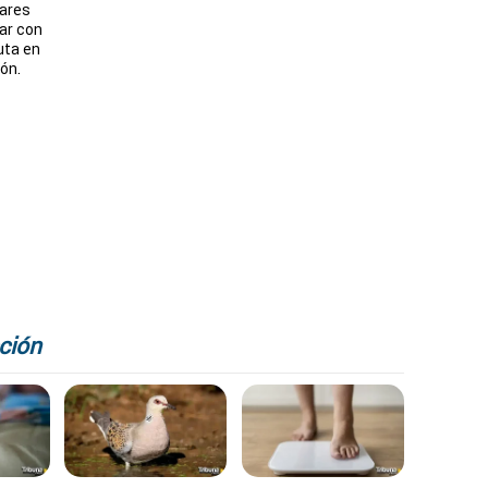
lares
ar con
uta en
eón.
ción