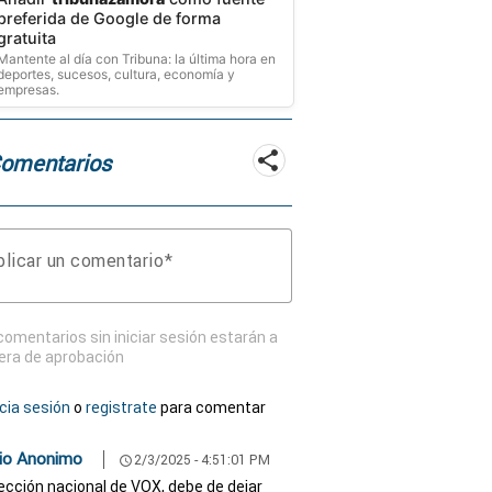
preferida de Google de forma
gratuita
Mantente al día con Tribuna: la última hora en
deportes, sucesos, cultura, economía y
empresas.
Comentarios
licar un comentario
comentarios sin iniciar sesión estarán a
era de aprobación
icia sesión
o
registrate
para comentar
io Anonimo
2/3/2025 - 4:51:01 PM
schedule
rección nacional de VOX, debe de dejar