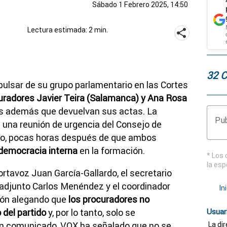
Sábado 1 Febrero 2025, 14:50
Lectura estimada: 2 min.
32 
pulsar de su grupo parlamentario en las Cortes
uradores Javier Teira (Salamanca) y Ana Rosa
les además que devuelvan sus actas. La
Pub
 una reunión de urgencia del Consejo de
rio, pocas horas después de que ambos
 democracia interna
en la formación.
* Los 
la esp
ortavoz Juan García-Gallardo, el secretario
z adjunto Carlos Menéndez y el coordinador
In
sión alegando que
los procuradores no
del partido
y, por lo tanto, solo se
Usuar
un comunicado, VOX ha señalado que no se
La di