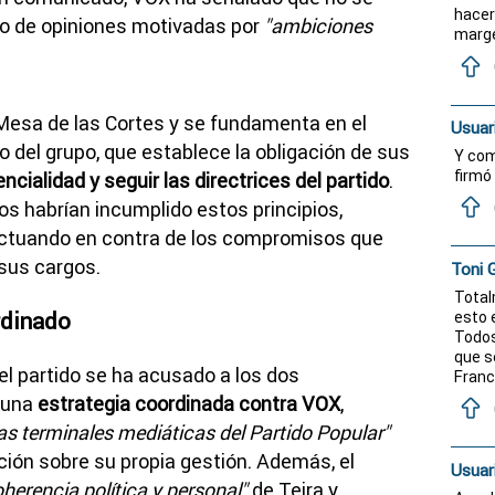
hacer
ino de opiniones motivadas por
"ambiciones
marge
 Mesa de las Cortes y se fundamenta en el
Usuar
no del grupo, que establece la obligación de sus
Y com
firmó 
ncialidad y seguir las directrices del partido
.
os habrían incumplido estos principios,
actuando en contra de los compromisos que
sus cargos.
Toni 
Total
esto 
rdinado
Todos
que s
l partido se ha acusado a los dos
Franc
 una
estrategia coordinada contra VOX
,
las terminales mediáticas del Partido Popular"
nción sobre su propia gestión. Además, el
Usuar
oherencia política y personal"
de Teira y