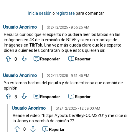
Inicia sesión
o
registrate
para comentar
Usuario Anonimo
2/12/2025 - 9:56:26 AM
schedule
Resulta curioso que el experto no pudiera leer los labios en las
imágenes en 4K de la emisión de RTVE y si en un montaje de
imágenes en TikTok. Una vez más queda claro que los experto
dicen a quienes les contratan lo que estos quieren oír.
0
Responder
Reportar
Usuario Anonimo
2/11/2025 - 9:31:46 PM
schedule
Ya estamos hartos del piquito y de la mentirosa que cambió de
opinión
3
Responder
Reportar
Usuario Anonimo
2/12/2025 - 12:58:00 AM
schedule
Véase el vídeo: "https://youtu.be/9leyFOOM3ZU" y me dice si
la Jenny no cambió de opinión ??
0
Reportar