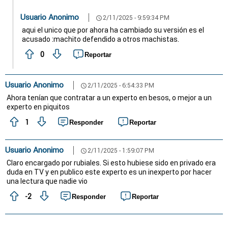
Usuario Anonimo
2/11/2025 - 9:59:34 PM
schedule
aqui el unico que por ahora ha cambiado su versión es el
acusado :machito defendido a otros machistas.
0
Reportar
Usuario Anonimo
2/11/2025 - 6:54:33 PM
schedule
Ahora tenían que contratar a un experto en besos, o mejor a un
experto en piquitos
1
Responder
Reportar
Usuario Anonimo
2/11/2025 - 1:59:07 PM
schedule
Claro encargado por rubiales. Si esto hubiese sido en privado era
duda en TV y en publico este experto es un inexperto por hacer
una lectura que nadie vio
-2
Responder
Reportar