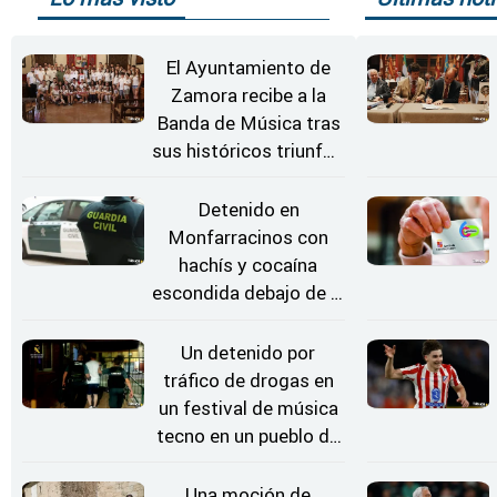
El Ayuntamiento de
Zamora recibe a la
Banda de Música tras
sus históricos triunfos
en Kerkrade
Detenido en
Monfarracinos con
hachís y cocaína
escondida debajo de la
rueda de repuesto del
coche
Un detenido por
tráfico de drogas en
un festival de música
tecno en un pueblo de
Zamora
Una moción de