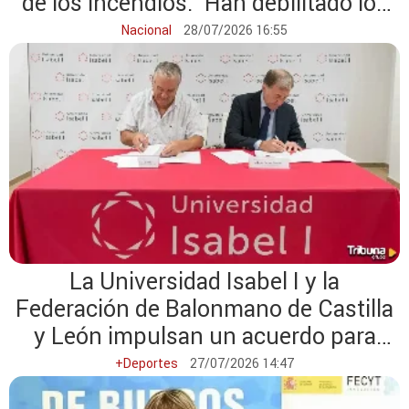
de los incendios: "Han debilitado los
sistemas de protección civil"
Nacional
28/07/2026 16:55
La Universidad Isabel I y la
Federación de Balonmano de Castilla
y León impulsan un acuerdo para
reforzar la formación de
+Deportes
27/07/2026 14:47
entrenadores y profesionales del