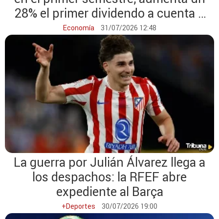
28% el primer dividendo a cuenta y
acelera su crecimiento comercial
Economía
31/07/2026 12:48
La guerra por Julián Álvarez llega a
los despachos: la RFEF abre
expediente al Barça
+Deportes
30/07/2026 19:00