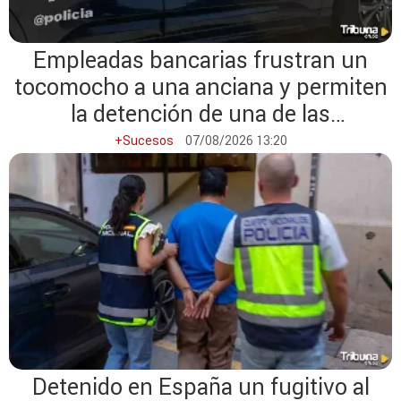
Empleadas bancarias frustran un
tocomocho a una anciana y permiten
la detención de una de las
estafadoras
+Sucesos
07/08/2026 13:20
Detenido en España un fugitivo al