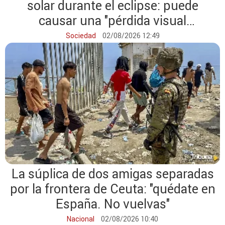
solar durante el eclipse: puede
causar una "pérdida visual
permanente"
Sociedad
02/08/2026 12:49
La súplica de dos amigas separadas
por la frontera de Ceuta: "quédate en
España. No vuelvas"
Nacional
02/08/2026 10:40