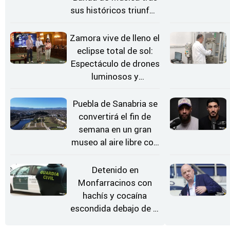
sus históricos triunfos
en Kerkrade
Zamora vive de lleno el
eclipse total de sol:
Espectáculo de drones
luminosos y
Conciertos bajo las
Estrellas
Puebla de Sanabria se
convertirá el fin de
semana en un gran
museo al aire libre con
'El Arriero'
Detenido en
Monfarracinos con
hachís y cocaína
escondida debajo de la
rueda de repuesto del