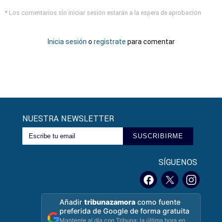
* Los comentarios sin iniciar sesión estarán a la espera de aprobación
Inicia sesión
o
registrate
para comentar
NUESTRA NEWSLETTER
SUSCRIBIRME
SÍGUENOS
Añadir
tribunazamora
como fuente
preferida de Google de forma gratuita
Mantente al día con Tribuna: la última hora en