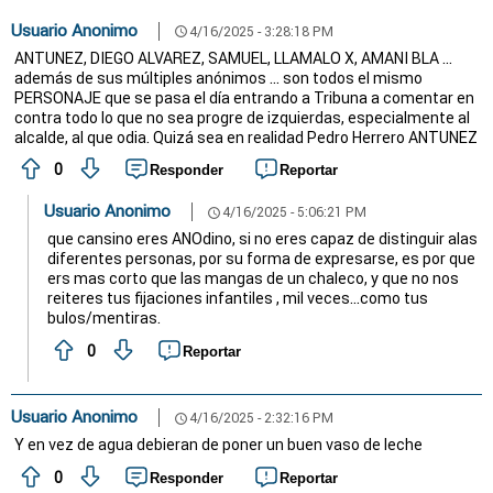
Usuario Anonimo
4/16/2025 - 3:28:18 PM
schedule
ANTUNEZ, DIEGO ALVAREZ, SAMUEL, LLAMALO X, AMANI BLA ...
además de sus múltiples anónimos ... son todos el mismo
PERSONAJE que se pasa el día entrando a Tribuna a comentar en
contra todo lo que no sea progre de izquierdas, especialmente al
alcalde, al que odia. Quizá sea en realidad Pedro Herrero ANTUNEZ
0
Responder
Reportar
Usuario Anonimo
4/16/2025 - 5:06:21 PM
schedule
que cansino eres ANOdino, si no eres capaz de distinguir alas
diferentes personas, por su forma de expresarse, es por que
ers mas corto que las mangas de un chaleco, y que no nos
reiteres tus fijaciones infantiles , mil veces...como tus
bulos/mentiras.
0
Reportar
Usuario Anonimo
4/16/2025 - 2:32:16 PM
schedule
Y en vez de agua debieran de poner un buen vaso de leche
0
Responder
Reportar