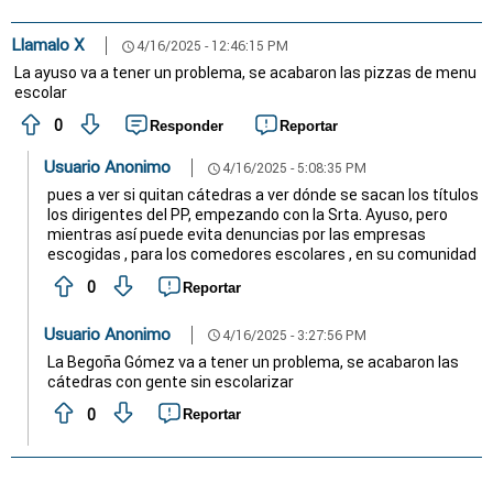
Llamalo X
4/16/2025 - 12:46:15 PM
schedule
La ayuso va a tener un problema, se acabaron las pizzas de menu
escolar
0
Responder
Reportar
Usuario Anonimo
4/16/2025 - 5:08:35 PM
schedule
pues a ver si quitan cátedras a ver dónde se sacan los títulos
los dirigentes del PP, empezando con la Srta. Ayuso, pero
mientras así puede evita denuncias por las empresas
escogidas , para los comedores escolares , en su comunidad
0
Reportar
Usuario Anonimo
4/16/2025 - 3:27:56 PM
schedule
La Begoña Gómez va a tener un problema, se acabaron las
cátedras con gente sin escolarizar
0
Reportar