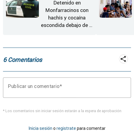
Detenido en
Monfarracinos con
hachís y cocaína
escondida debajo de la
rueda de repuesto del
coche
6 Comentarios
Publicar un comentario
* Los comentarios sin iniciar sesión estarán a la espera de aprobación
Inicia sesión
o
registrate
para comentar