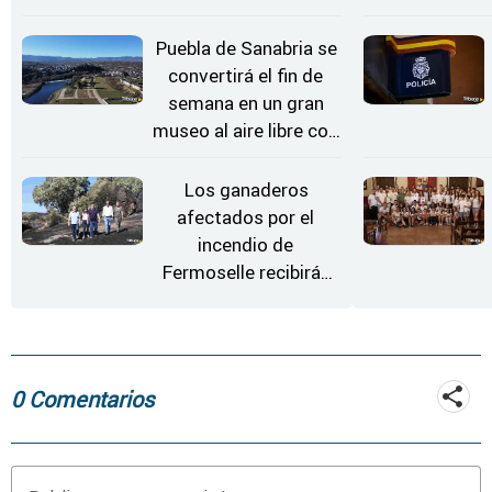
Conciertos bajo las
Estrellas
Puebla de Sanabria se
convertirá el fin de
semana en un gran
museo al aire libre con
'El Arriero'
Los ganaderos
afectados por el
incendio de
Fermoselle recibirán
desde este lunes paja,
heno, forraje y agua
0 Comentarios