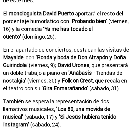
de este mes.
El
monologuista David Puerto
aportará el resto del
porcentaje humorístico con
'Probando bien'
(viernes,
16) y la comedia '
Ya me has tocado el
cuento'
(domingo, 25).
En el apartado de conciertos, destacan las visitas de
Mayalde
, con
'Ronda y boda de Don Alzapón y Doña
Guirindola'
(viernes, 9);
David Urones
, que presentará
un doble trabajo a piano en
'Anábasis
·
Tiendas de
nostalgia' (viernes, 30) y
Folk on Crest
, que recala en
el teatro con su
'Gira Enmarañando'
(sábado, 31).
También se espera la representación de dos
llamativos musicales,
'Los 80, una movida de
musical'
(sábado, 17) y
'Si Jesús hubiera tenido
Instagram'
(sábado, 24).