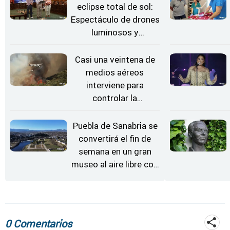
eclipse total de sol:
Espectáculo de drones
luminosos y
Conciertos bajo las
Estrellas
Casi una veintena de
medios aéreos
interviene para
controlar la
reactivación del
incendio de
Puebla de Sanabria se
Fermoselle
convertirá el fin de
semana en un gran
museo al aire libre con
'El Arriero'
0 Comentarios