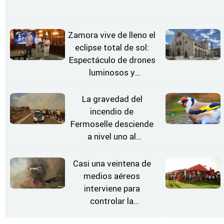
Zamora vive de lleno el
eclipse total de sol:
Espectáculo de drones
luminosos y
Conciertos bajo las
Estrellas
La gravedad del
incendio de
Fermoselle desciende
a nivel uno al
evolucionar
"favorable" y disminuir
Casi una veintena de
el riesgo
medios aéreos
interviene para
controlar la
reactivación del