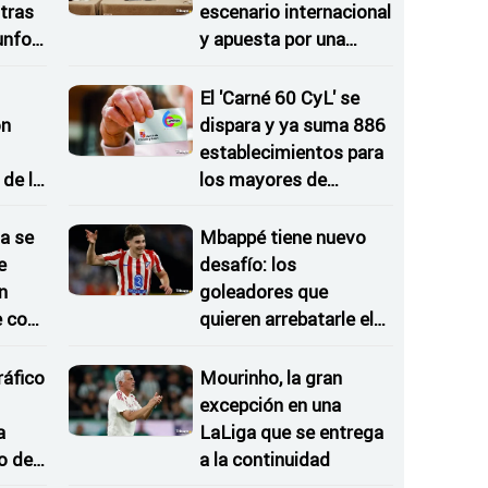
tras
escenario internacional
iunfos
y apuesta por una
gestión con menos
trabas
El 'Carné 60 CyL' se
on
dispara y ya suma 886
establecimientos para
de la
los mayores de
 del
Castilla y León
a se
Mbappé tiene nuevo
e
desafío: los
n
goleadores que
e con
quieren arrebatarle el
trono en LaLiga
ráfico
Mourinho, la gran
excepción en una
a
LaLiga que se entrega
o de
a la continuidad