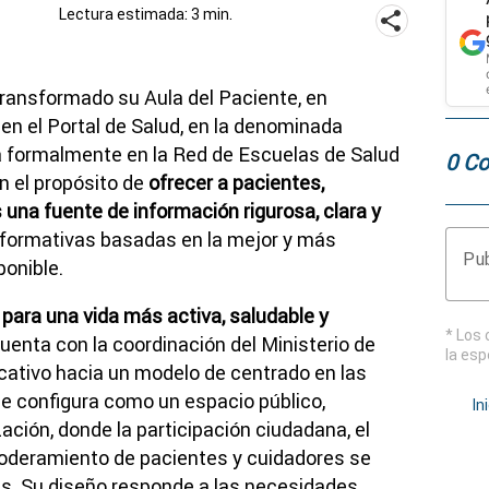
Lectura estimada: 3 min.
transformado su Aula del Paciente, en
n el Portal de Salud, en la denominada
da formalmente en la Red de Escuelas de Salud
0 Co
n el propósito de
ofrecer a pacientes,
 una fuente de información rigurosa, clara y
 formativas basadas en la mejor y más
Pub
ponible.
para una vida más activa, saludable y
* Los 
cuenta con la coordinación del Ministerio de
la esp
cativo hacia un modelo de centrado en las
se configura como un espacio público,
In
ación, donde la participación ciudadana, el
oderamiento de pacientes y cuidadores se
s. Su diseño responde a las necesidades