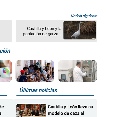
Noticia siguiente
Castilla y León y la
población de garzas:
de las especies a las
emas
provincias en la que
anidan
ción
Últimas noticias
de
Castilla y León lleva su
a
modelo de caza al