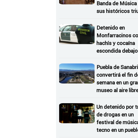
Banda de Música 
sus históricos tr
en Kerkrade
Detenido en
Monfarracinos c
hachís y cocaína
escondida debajo 
rueda de repuesto
coche
Puebla de Sanabri
convertirá el fin d
semana en un gra
museo al aire libr
'El Arriero'
Un detenido por t
de drogas en un
festival de músic
tecno en un puebl
Zamora