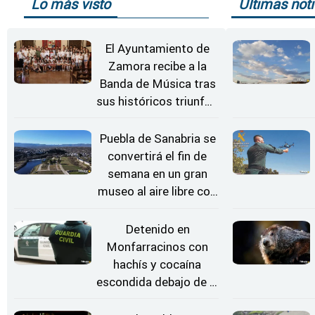
Lo más visto
Últimas noti
El Ayuntamiento de
Zamora recibe a la
Banda de Música tras
sus históricos triunfos
en Kerkrade
Puebla de Sanabria se
convertirá el fin de
semana en un gran
museo al aire libre con
'El Arriero'
Detenido en
Monfarracinos con
hachís y cocaína
escondida debajo de la
rueda de repuesto del