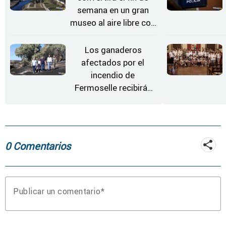
semana en un gran
museo al aire libre con
'El Arriero'
Los ganaderos
afectados por el
incendio de
Fermoselle recibirán
desde este lunes paja,
heno, forraje y agua
0 Comentarios
Publicar un comentario