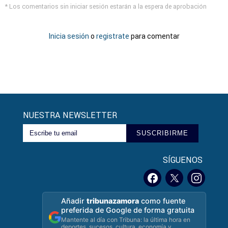
* Los comentarios sin iniciar sesión estarán a la espera de aprobación
Inicia sesión
o
registrate
para comentar
NUESTRA NEWSLETTER
SUSCRIBIRME
SÍGUENOS
Añadir
tribunazamora
como fuente
preferida de Google de forma gratuita
Mantente al día con Tribuna: la última hora en
deportes, sucesos, cultura, economía y