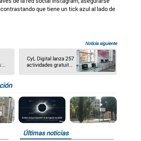
ravés de la red social Instagram, asegurarse
l, contrastando que tiene un tick azul al lado de
Noticia siguiente
CyL Digital lanza 257
:
actividades gratuitas
r la
en septiembre para
a
impulsar la formación
tecnológica
ción
Últimas noticias