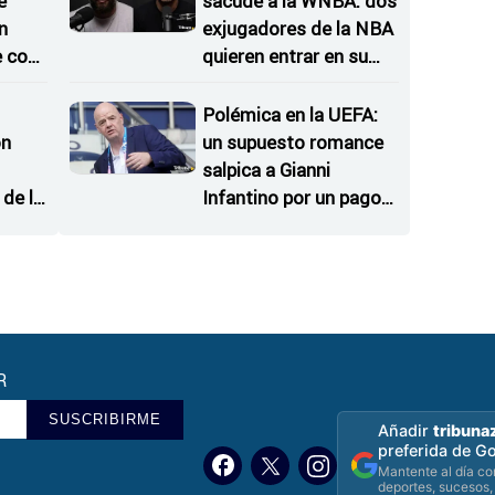
e
sacude a la WNBA: dos
n
exjugadores de la NBA
e con
quieren entrar en su
Draft
Polémica en la UEFA:
on
un supuesto romance
salpica a Gianni
de la
Infantino por un pago
 del
de seis cifras
R
SUSCRIBIRME
Añadir
tribuna
preferida de G
Mantente al día con
deportes, sucesos,