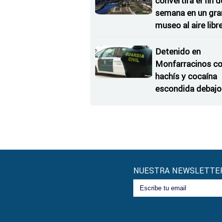
convertirá el fin d
semana en un gra
museo al aire libr
'El Arriero'
Detenido en
Monfarracinos c
hachís y cocaína
escondida debajo 
rueda de repuesto
coche
NUESTRA NEWSLETTE