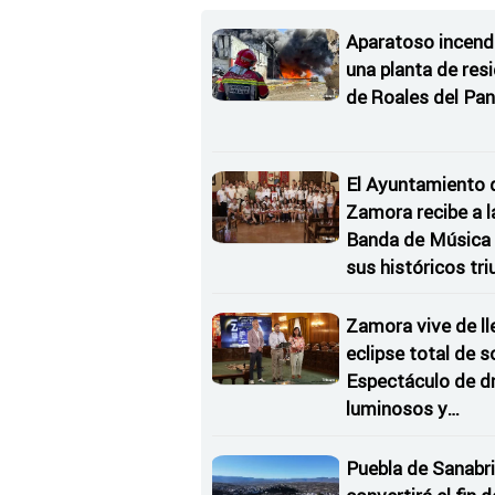
Aparatoso incend
una planta de res
de Roales del Pan
El Ayuntamiento 
Zamora recibe a l
Banda de Música 
sus históricos tr
en Kerkrade
Zamora vive de ll
eclipse total de so
Espectáculo de d
luminosos y
Conciertos bajo l
Estrellas
Puebla de Sanabri