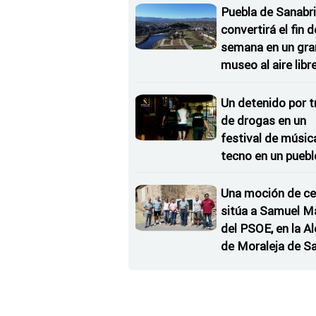
coche
Puebla de Sanabri
convertirá el fin d
semana en un gra
museo al aire libr
'El Arriero'
Un detenido por t
de drogas en un
festival de músic
tecno en un puebl
Zamora
Una moción de ce
sitúa a Samuel M
del PSOE, en la Al
de Moraleja de S