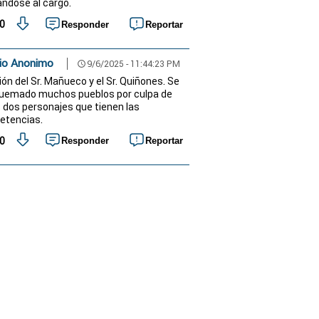
ándose al cargo.
0
Responder
Reportar
io Anonimo
9/6/2025 - 11:44:23 PM
schedule
ión del Sr. Mañueco y el Sr. Quiñones. Se
uemado muchos pueblos por culpa de
 dos personajes que tienen las
etencias.
0
Responder
Reportar