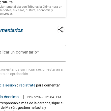
gratuita
Mantente al día con Tribuna: la última hora en
deportes, sucesos, cultura, economía y
empresas.
mentarios
licar un comentario
comentarios sin iniciar sesión estarán a
era de aprobación
icia sesión
o
registrate
para comentar
io Anonimo
9/7/2025 - 3:54:43 PM
schedule
irresponsable más de la derecha,sigue el
 de Mazón, gestión nefasta y