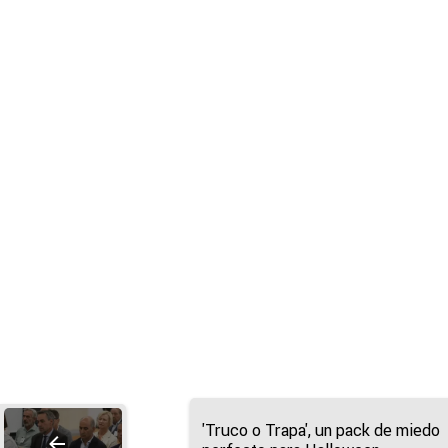
'Truco o Trapa', un pack de miedo