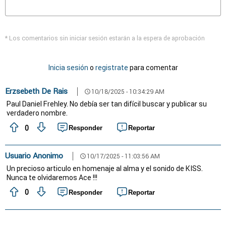
* Los comentarios sin iniciar sesión estarán a la espera de aprobación
Inicia sesión
o
registrate
para comentar
Erzsebeth De Rais
10/18/2025 - 10:34:29 AM
schedule
Paul Daniel Frehley. No debía ser tan difícil buscar y publicar su
verdadero nombre.
0
Responder
Reportar
Usuario Anonimo
10/17/2025 - 11:03:56 AM
schedule
Un precioso articulo en homenaje al alma y el sonido de KISS.
Nunca te olvidaremos Ace !!!
0
Responder
Reportar