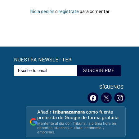
Inicia sesión
o
registrate
para comentar
NUESTRA NEWSLETTER
SUSCRIBIRME
SÍGUENOS
Añadir
tribunazamora
como fuente
preferida de Google de forma gratuita
Mantente al día con Tribuna: la última hora en
deportes, sucesos, cultura, economía y
empresas.