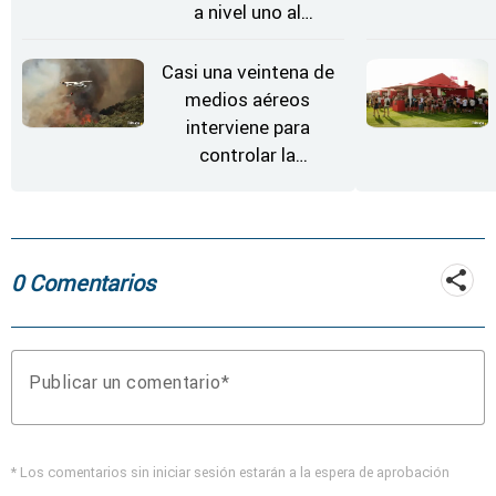
a nivel uno al
evolucionar
"favorable" y disminuir
Casi una veintena de
el riesgo
medios aéreos
interviene para
controlar la
reactivación del
incendio de
Fermoselle
0 Comentarios
Publicar un comentario
* Los comentarios sin iniciar sesión estarán a la espera de aprobación