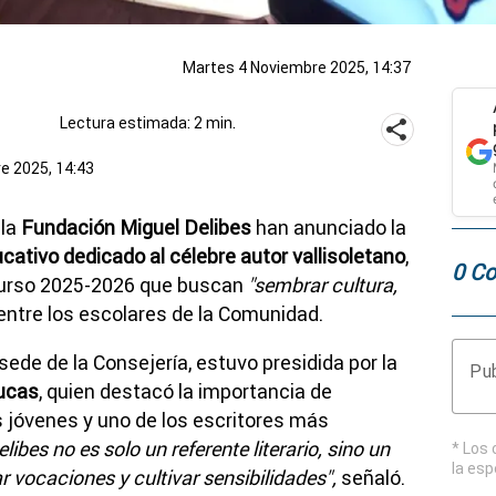
Martes 4 Noviembre 2025, 14:37
Lectura estimada: 2 min.
e 2025, 14:43
 la
Fundación Miguel Delibes
han anunciado la
ativo dedicado al célebre autor vallisoletano
,
0 Co
curso 2025-2026 que buscan
"sembrar cultura,
entre los escolares de la Comunidad.
sede de la Consejería, estuvo presidida por la
Pub
ucas
, quien destacó la importancia de
s jóvenes y uno de los escritores más
elibes no es solo un referente literario, sino un
* Los 
la esp
 vocaciones y cultivar sensibilidades",
señaló.