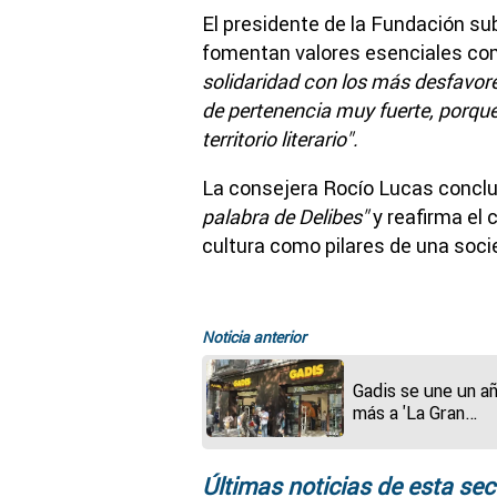
El presidente de la Fundación su
fomentan valores esenciales c
solidaridad con los más desfavore
de pertenencia muy fuerte, porque 
territorio literario".
La consejera Rocío Lucas concl
palabra de Delibes"
y reafirma el 
cultura como pilares de una soci
Noticia anterior
Gadis se une un a
más a 'La Gran
Recogida' para ap
a los bancos de
alimentos
Últimas noticias de esta sec