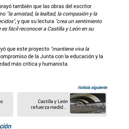
brayó también que las obras del escritor
omo
"la amistad, la lealtad, la compasión y la
cidos",
y que su lectura
"crea un sentimiento
es fácil reconocer a Castilla y León en su
uyó que este proyecto
"mantiene viva la
compromiso de la Junta con la educación y la
edad más crítica y humanista.
Noticia siguiente
ño
Castilla y León
refuerza medidas
oyar
preventivas por la
dermatosis nodular:
"Debemos tener
ción