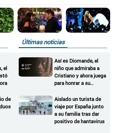
especial precaución"
Últimas noticias
Así es Diomande, el
 el
niño que admiraba a
istó
Cristiano y ahora juega
ora
para honrar a su
hermana
io de
Aislado un turista de
iduos
viaje por España junto
a su familia tras dar
positivo de hantavirus