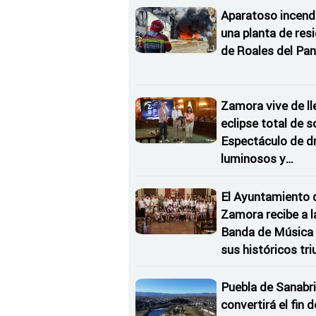
Aparatoso incend
una planta de res
de Roales del Pan
Zamora vive de ll
eclipse total de so
Espectáculo de d
luminosos y
Conciertos bajo l
Estrellas
El Ayuntamiento 
Zamora recibe a l
Banda de Música 
sus históricos tr
en Kerkrade
Puebla de Sanabri
convertirá el fin d