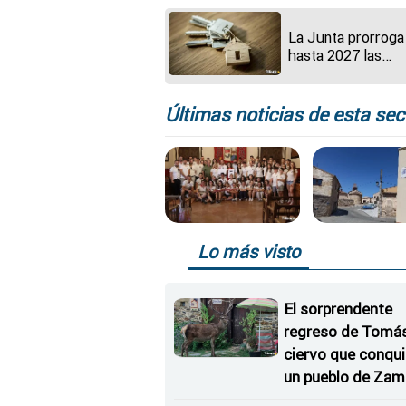
La Junta prorroga
hasta 2027 las
medidas urgentes
vivienda para facil
el acceso a hogar
Últimas noticias de esta sec
vulnerables
Lo más visto
El sorprendente
regreso de Tomás,
ciervo que conqu
un pueblo de Zam