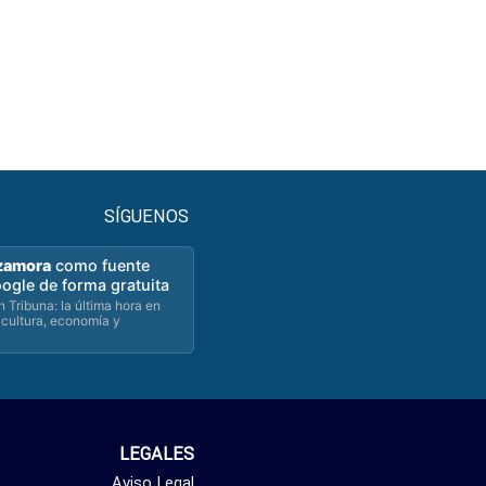
SÍGUENOS
zamora
como fuente
oogle de forma gratuita
 Tribuna: la última hora en
 cultura, economía y
LEGALES
Aviso Legal