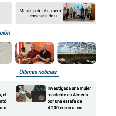
Moraleja del Vino será
escenario de una
 de
competición de
itar
mushing con perros
es
ción
Últimas noticias
Investigada una mujer
 el
residente en Almería
istó
por una estafa de
ora
4.200 euros a una
empresa de Zamora