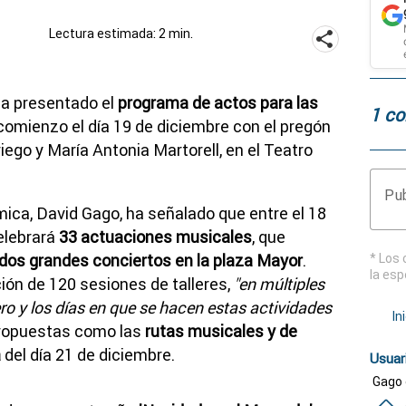
Lectura estimada: 2 min.
a presentado el
programa de actos para las
1 co
omienzo el día 19 de diciembre con el pregón
ego y María Antonia Martorell, en el Teatro
Pub
mica, David Gago,
ha señalado que entre el 18
celebrará
33 actuaciones musicales
, que
 dos grandes conciertos en la plaza Mayor
.
* Los 
la esp
ión de 120 sesiones de talleres,
"en múltiples
o y los días en que se hacen estas actividades
In
propuestas como las
rutas musicales y de
a
del día 21 de diciembre.
Usuar
Gago 