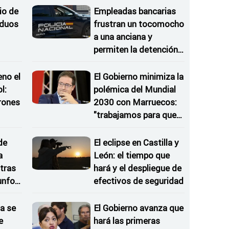
io de
Empleadas bancarias
iduos
frustran un tocomocho
a una anciana y
permiten la detención
de una de las
estafadoras
eno el
El Gobierno minimiza la
l:
polémica del Mundial
rones
2030 con Marruecos:
"trabajamos para que
as
sea un éxito"
de
El eclipse en Castilla y
a
León: el tiempo que
tras
hará y el despliegue de
iunfos
efectivos de seguridad
a se
El Gobierno avanza que
e
hará las primeras