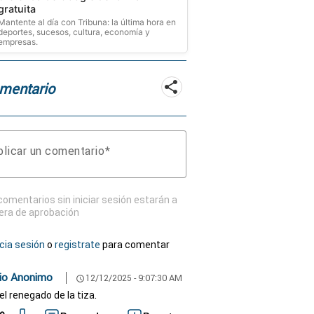
gratuita
Mantente al día con Tribuna: la última hora en
deportes, sucesos, cultura, economía y
empresas.
mentario
licar un comentario
comentarios sin iniciar sesión estarán a
era de aprobación
icia sesión
o
registrate
para comentar
io Anonimo
12/12/2025 - 9:07:30 AM
schedule
el renegado de la tiza.