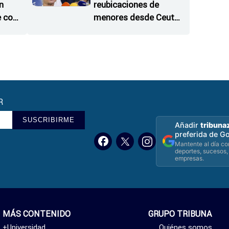
n
reubicaciones de
e con
menores desde Ceuta
"en pocas semanas"
R
SUSCRIBIRME
Añadir
tribuna
preferida de G
Mantente al día con
deportes, sucesos,
empresas.
MÁS CONTENIDO
GRUPO TRIBUNA
+Universidad
Quiénes somos