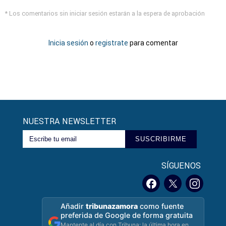
* Los comentarios sin iniciar sesión estarán a la espera de aprobación
Inicia sesión
o
registrate
para comentar
NUESTRA NEWSLETTER
SUSCRIBIRME
SÍGUENOS
Añadir
tribunazamora
como fuente
preferida de Google de forma gratuita
Mantente al día con Tribuna: la última hora en