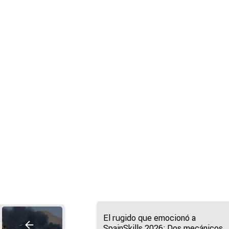
El rugido que emocionó a
SpainSkills 2026: Dos mecánicos