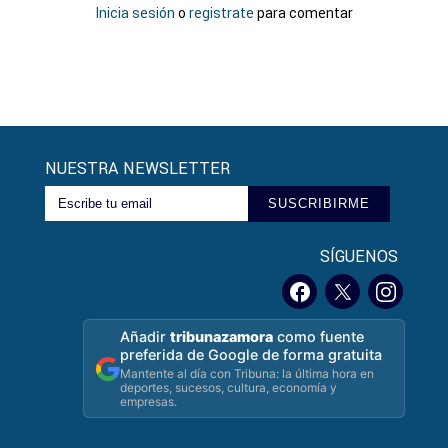
Inicia sesión
o
registrate
para comentar
NUESTRA NEWSLETTER
SUSCRIBIRME
SÍGUENOS
Añadir
tribunazamora
como fuente
preferida de Google de forma gratuita
Mantente al día con Tribuna: la última hora en
deportes, sucesos, cultura, economía y
empresas.