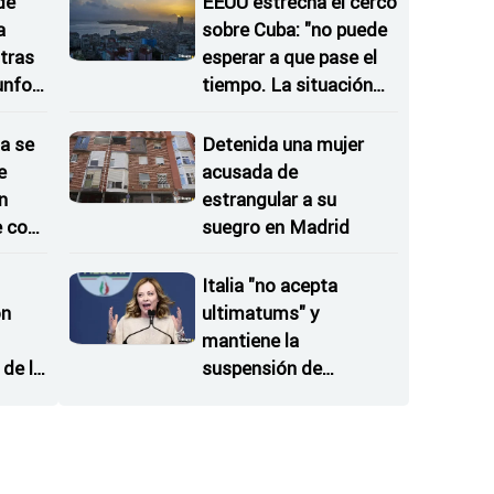
de
EEUU estrecha el cerco
a
sobre Cuba: "no puede
tras
esperar a que pase el
iunfos
tiempo. La situación
no va a desaparecer"
a se
Detenida una mujer
e
acusada de
n
estrangular a su
e con
suegro en Madrid
Italia "no acepta
on
ultimatums" y
mantiene la
de la
suspensión de
 del
Schengen con España