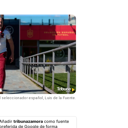
l seleccionador español, Luis de la Fuente.
Añadir
tribunazamora
como fuente
preferida de Google de forma