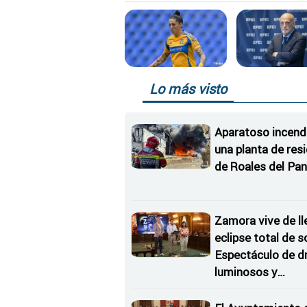
Lo más visto
Aparatoso incend
una planta de res
de Roales del Pan
Zamora vive de ll
eclipse total de so
Espectáculo de d
luminosos y
Conciertos bajo l
Estrellas