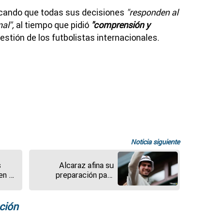
rcando que todas sus decisiones
"responden al
al",
al tiempo que pidió
"comprensión y
gestión de los futbolistas internacionales.
Noticia siguiente
s
Alcaraz afina su
en a
preparación para
orma
Montecarlo con la
presión de Sinner al
lo
acecho
ción