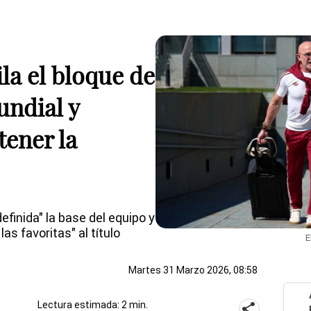
ila el bloque de
undial y
tener la
efinida" la base del equipo y
as favoritas" al título
E
Martes 31 Marzo 2026, 08:58
Lectura estimada: 2 min.