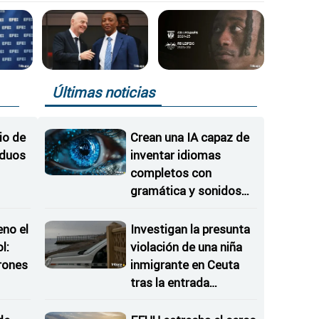
Últimas noticias
io de
Crean una IA capaz de
iduos
inventar idiomas
completos con
gramática y sonidos
propios
eno el
Investigan la presunta
l:
violación de una niña
rones
inmigrante en Ceuta
tras la entrada
as
irregular del 30 de julio