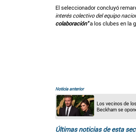
El seleccionador concluyó rema
interés colectivo del equipo nacion
colaboración"
a los clubes en la 
Noticia anterior
Los vecinos de lo
Beckham se opon
los planes de ref
en su mansión:
"Quieren algo esti
Últimas noticias de esta sec
Miami o Florida"