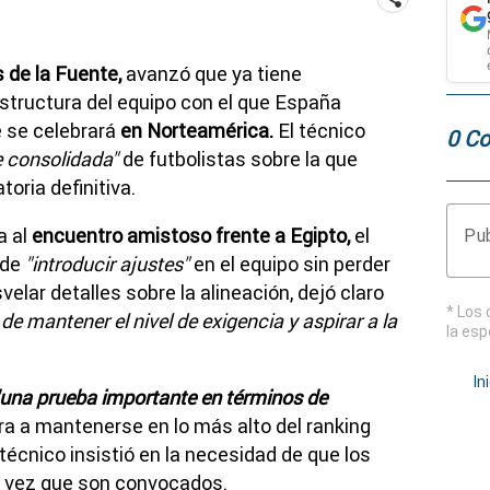
s de la Fuente,
avanzó que ya tiene
structura del equipo con el que España
e se celebrará
en Norteamérica.
El técnico
0 Co
 consolidada"
de futbolistas sobre la que
oria definitiva.
 al
encuentro amistoso frente a Egipto,
el
Pub
 de
"introducir ajustes"
en el equipo sin perder
elar detalles sobre la alineación, dejó claro
* Los 
e mantener el nivel de exigencia y aspirar a la
la esp
In
una prueba importante en términos de
a a mantenerse en lo más alto del ranking
 técnico insistió en la necesidad de que los
a vez que son convocados.