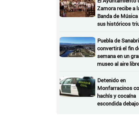
El Ayuntamiento 
Zamora recibe a l
Banda de Música 
sus históricos tr
en Kerkrade
Puebla de Sanabri
convertirá el fin d
semana en un gra
museo al aire libr
'El Arriero'
Detenido en
Monfarracinos c
hachís y cocaína
escondida debajo 
rueda de repuesto
coche