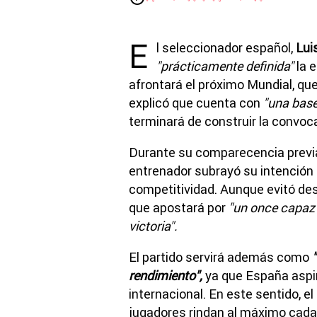
E
l seleccionador español,
Lui
"prácticamente definida"
la e
afrontará el próximo Mundial, qu
explicó que cuenta con
"una base
terminará de construir la convocat
Durante su comparecencia previa
entrenador subrayó su intención
competitividad. Aunque evitó desv
que apostará por
"un once capaz d
victoria".
El partido servirá además como
"
rendimiento",
ya que España aspir
internacional. En este sentido, el
jugadores rindan al máximo cad