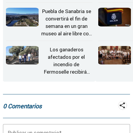
Conciertos bajo las
Estrellas
Puebla de Sanabria se
convertirá el fin de
semana en un gran
museo al aire libre con
'El Arriero'
Los ganaderos
afectados por el
incendio de
Fermoselle recibirán
desde este lunes paja,
heno, forraje y agua
0 Comentarios
Publicar un comentario