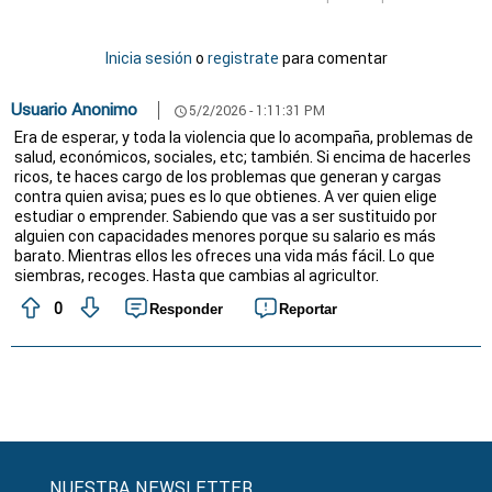
Inicia sesión
o
registrate
para comentar
Usuario Anonimo
5/2/2026 - 1:11:31 PM
schedule
Era de esperar, y toda la violencia que lo acompaña, problemas de
salud, económicos, sociales, etc; también. Si encima de hacerles
ricos, te haces cargo de los problemas que generan y cargas
contra quien avisa; pues es lo que obtienes. A ver quien elige
estudiar o emprender. Sabiendo que vas a ser sustituido por
alguien con capacidades menores porque su salario es más
barato. Mientras ellos les ofreces una vida más fácil. Lo que
siembras, recoges. Hasta que cambias al agricultor.
0
Responder
Reportar
NUESTRA NEWSLETTER