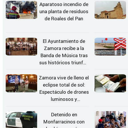
Aparatoso incendio de
una planta de residuos
de Roales del Pan
El Ayuntamiento de
Zamora recibe a la
Banda de Música tras
sus históricos triunfos
en Kerkrade
Zamora vive de lleno el
eclipse total de sol:
Espectáculo de drones
luminosos y
Conciertos bajo las
Estrellas
Detenido en
Monfarracinos con