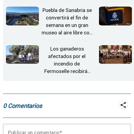
Conciertos bajo las
Estrellas
Puebla de Sanabria se
convertirá el fin de
semana en un gran
museo al aire libre con
'El Arriero'
Los ganaderos
afectados por el
incendio de
Fermoselle recibirán
desde este lunes paja,
heno, forraje y agua
0 Comentarios
Publicar un comentario