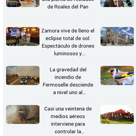
de Roales del Pan
Zamora vive de lleno el
eclipse total de sol:
Espectáculo de drones
luminosos y
Conciertos bajo las
Estrellas
La gravedad del
incendio de
Fermoselle desciende
a nivel uno al
evolucionar
"favorable" y disminuir
Casi una veintena de
el riesgo
medios aéreos
interviene para
controlar la