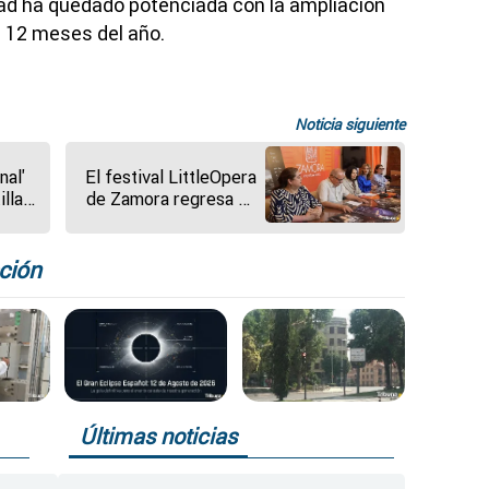
dad ha quedado potenciada con la ampliación
s 12 meses del año.
Noticia siguiente
nal'
El festival LittleOpera
illa
de Zamora regresa en
 el
julio con el
reconocimiento de
incluirse en Ópera XXI
ción
Últimas noticias