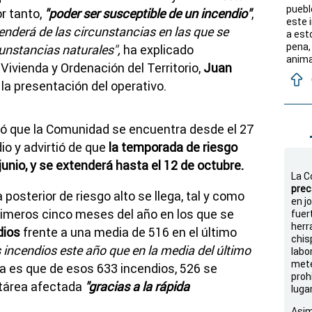
puebl
or tanto,
"poder ser susceptible de un incendio"
,
este i
nderá de las circunstancias en las que se
a est
pena,
cunstancias naturales",
ha explicado
anima
ivienda y Ordenación del Territorio,
Juan
la presentación del operativo.
ó que la Comunidad se encuentra desde el 27
o y advirtió de que
la temporada de riesgo
junio, y se extenderá hasta el 12 de octubre.
La C
prec
posterior de riesgo alto se llega, tal y como
en j
rimeros cinco meses del año en los que se
fuer
herr
dios
frente a una media de 516 en el último
chis
incendios este año que en la media del último
labo
mete
ia es que de esos 633 incendios, 526 se
proh
tárea afectada
"gracias a la rápida
luga
Asim