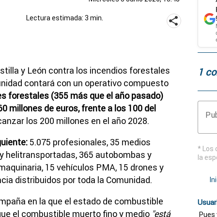
Lectura estimada: 3 min.
stilla y León contra los incendios forestales
1 co
unidad contará con un operativo compuesto
es forestales (355 más que el año pasado)
0 millones de euros, frente a los 100 del
Pub
canzar los 200 millones en el año 2028.
guiente:
5.075 profesionales, 35 medios
* Los 
s y helitransportadas, 365 autobombas y
la esp
 maquinaria, 15 vehículos PMA, 15 drones y
cia distribuidos por toda la Comunidad.
In
ampaña en la que el estado de combustible
Usuar
que el combustible muerto fino y medio
"está
Pues 