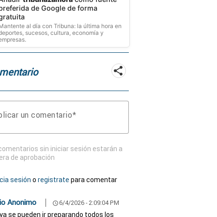
preferida de Google de forma
gratuita
Mantente al día con Tribuna: la última hora en
deportes, sucesos, cultura, economía y
empresas.
mentario
licar un comentario
comentarios sin iniciar sesión estarán a
era de aprobación
icia sesión
o
registrate
para comentar
io Anonimo
6/4/2026 - 2:09:04 PM
schedule
ya se pueden ir preparando todos los