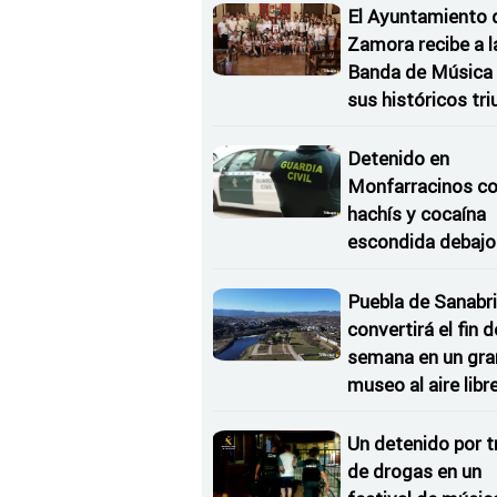
El Ayuntamiento 
Zamora recibe a l
Banda de Música 
sus históricos tr
en Kerkrade
Detenido en
Monfarracinos c
hachís y cocaína
escondida debajo 
rueda de repuesto
coche
Puebla de Sanabri
convertirá el fin d
semana en un gra
museo al aire libr
'El Arriero'
Un detenido por t
de drogas en un