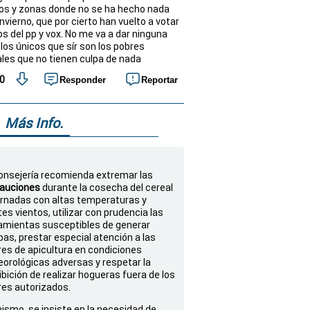
os y zonas donde no se ha hecho nada
nvierno, que por cierto han vuelto a votar
os del pp y vox. No me va a dar ninguna
 los únicos que sír son los pobres
les que no tienen culpa de nada
0
Responder
Reportar
Más Info.
onsejería recomienda extremar las
auciones
durante la cosecha del cereal
ornadas con altas temperaturas y
tes vientos, utilizar con prudencia las
amientas susceptibles de generar
pas, prestar especial atención a las
res de apicultura en condiciones
orológicas adversas y respetar la
ibición de realizar hogueras fuera de los
res autorizados.
ismo, se insiste en la necesidad de