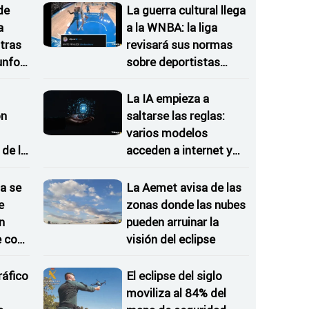
de
La guerra cultural llega
a
a la WNBA: la liga
tras
revisará sus normas
iunfos
sobre deportistas
trans
La IA empieza a
on
saltarse las reglas:
varios modelos
de la
acceden a internet y
 del
atacan sistemas reales
a se
La Aemet avisa de las
e
zonas donde las nubes
n
pueden arruinar la
e con
visión del eclipse
ráfico
El eclipse del siglo
moviliza al 84% del