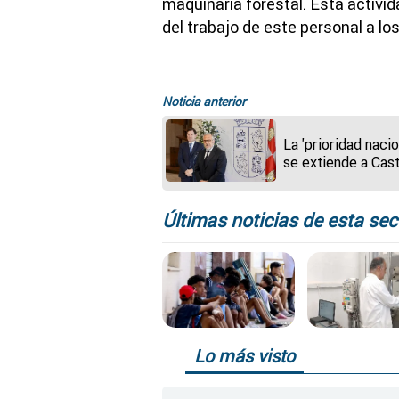
maquinaria forestal. Esta activi
del trabajo de este personal a lo
Noticia anterior
La 'prioridad nacio
se extiende a Cast
y León: ¿Qué dice
acuerdo PP-Vox?
Últimas noticias de esta sec
Lo más visto