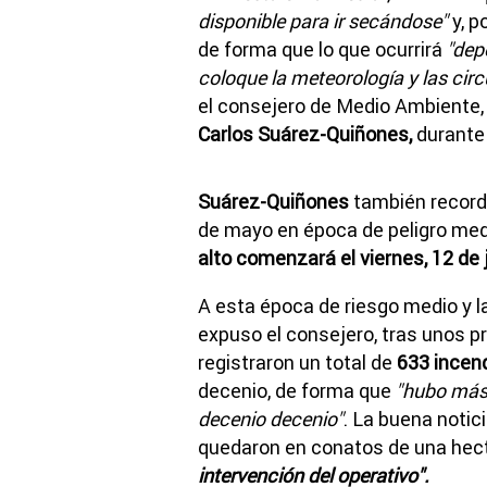
disponible para ir secándose"
y, p
de forma que lo que ocurrirá
"depe
coloque la meteorología y las cir
el consejero de Medio Ambiente, V
Carlos Suárez-Quiñones,
durante 
Suárez-Quiñones
también record
de mayo en época de peligro medi
alto comenzará el viernes, 12 de 
A esta época de riesgo medio y la 
expuso el consejero, tras unos p
registraron un total de
633 incen
decenio, de forma que
"hubo más 
decenio decenio"
. La buena notic
quedaron en conatos de una hec
intervención del operativo".