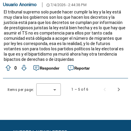
Usuario Anonimo
7/4/2026 - 2:44:38 PM
schedule
El tribunal supremo solo puede hacer cumplir la ley y la ley está
muy clara los gobiernos son los que hacen los decretos y la
justicia está para que los decretos se cumplan por información
de prestigiosos juristas la ley está bien hecha y es lo que hay que
asumir el TS no es competencia para ellos por tanto cada
comunidad está obligada a acoger el número de migrantes que
por ley les corresponda, esa es la realidad, y lo de futuros
votantes son para todos los partidos políticos la ley electoral es
la que es y el bipartidismo ya murió ahora hay otra tendencia
bipactos de derechas o de izquierdas
0
Responder
Reportar
1 – 5 of 6
Items per page: