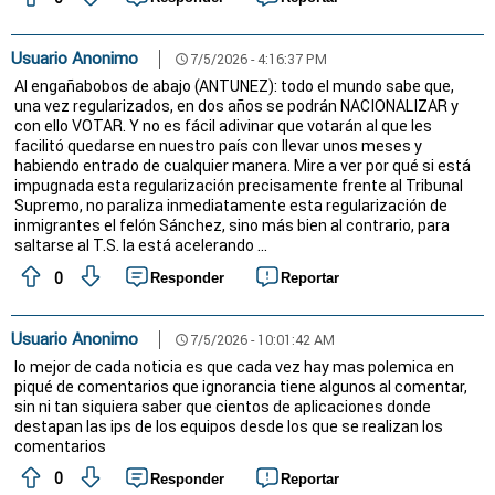
Usuario Anonimo
7/5/2026 - 4:16:37 PM
schedule
Al engañabobos de abajo (ANTUNEZ): todo el mundo sabe que,
una vez regularizados, en dos años se podrán NACIONALIZAR y
con ello VOTAR. Y no es fácil adivinar que votarán al que les
facilitó quedarse en nuestro país con llevar unos meses y
habiendo entrado de cualquier manera. Mire a ver por qué si está
impugnada esta regularización precisamente frente al Tribunal
Supremo, no paraliza inmediatamente esta regularización de
inmigrantes el felón Sánchez, sino más bien al contrario, para
saltarse al T.S. la está acelerando ...
0
Responder
Reportar
Usuario Anonimo
7/5/2026 - 10:01:42 AM
schedule
lo mejor de cada noticia es que cada vez hay mas polemica en
piqué de comentarios que ignorancia tiene algunos al comentar,
sin ni tan siquiera saber que cientos de aplicaciones donde
destapan las ips de los equipos desde los que se realizan los
comentarios
0
Responder
Reportar