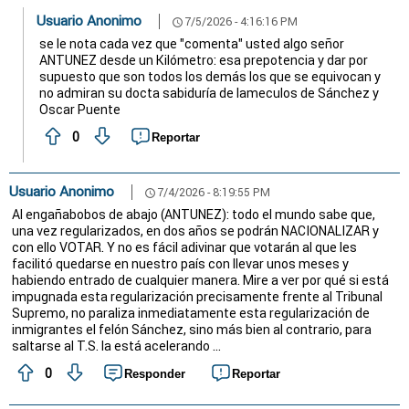
Usuario Anonimo
7/5/2026 - 4:16:16 PM
schedule
se le nota cada vez que "comenta" usted algo señor
ANTUNEZ desde un Kilómetro: esa prepotencia y dar por
supuesto que son todos los demás los que se equivocan y
no admiran su docta sabiduría de lameculos de Sánchez y
Oscar Puente
0
Reportar
Usuario Anonimo
7/4/2026 - 8:19:55 PM
schedule
Al engañabobos de abajo (ANTUNEZ): todo el mundo sabe que,
una vez regularizados, en dos años se podrán NACIONALIZAR y
con ello VOTAR. Y no es fácil adivinar que votarán al que les
facilitó quedarse en nuestro país con llevar unos meses y
habiendo entrado de cualquier manera. Mire a ver por qué si está
impugnada esta regularización precisamente frente al Tribunal
Supremo, no paraliza inmediatamente esta regularización de
inmigrantes el felón Sánchez, sino más bien al contrario, para
saltarse al T.S. la está acelerando ...
0
Responder
Reportar