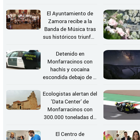
Zamora
El Ayuntamiento de
Zamora recibe a la
Banda de Música tras
sus históricos triunfos
en Kerkrade
Detenido en
Monfarracinos con
hachís y cocaína
escondida debajo de la
rueda de repuesto del
coche
Ecologistas alertan del
'Data Center' de
Monfarracinos con
300.000 toneladas de
gases contaminantes
al año
El Centro de