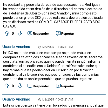
No obstante, y pese a la dureza de sus acusaciones, Rodríguez
ha reconocido estar detrás de la filtración del correo electrónico
de la defensa de Alberto González Amador y mira cómo esto
puede dar un giro de 380 grados esta es la declaración publicada
ya en distintos medios COMO EL CAZADOR PUEDE HABER SIDO
CAZADO
0
Responder
Reportar
Usuario Anonimo
1/8/2025 - 11:38:31 AM
schedule
la UCO no puede entrar en ese campo no puede entrar en las
compañías telefónicas entonces si seria revelación de secretos
son plataformas privadas que no pueden emitir ningún informe
confidencial de nadie. eso la Unidad Central Operativa sabe que
hay temas que les podían caer en jurisdicción por filtración
confidencial ya lo dicen los equipos jurídicos de las compañías
que esos datos son impensables que se puedan registrar
0
Responder
Reportar
Usuario Anonimo
1/8/2025 - 10:05:21 AM
schedule
Este sinvergüenza ya tiene bien borrados los mensajes, igual que