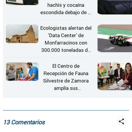
hachís y cocaína
escondida debajo de la
rueda de repuesto del
coche
Ecologistas alertan del
'Data Center' de
Monfarracinos con
300.000 toneladas de
gases contaminantes
al año
El Centro de
Recepción de Fauna
Silvestre de Zamora
amplía sus
instalaciones
13 Comentarios