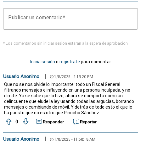
Publicar un comentario
* Los comentarios sin iniciar sesión estarán a la espera de aprobación
Inicia sesión
o
registrate
para comentar
Usuario Anonimo
1/8/2025 - 2:19:20 PM
schedule
Que no se nos olvide lo importante: todo un Fiscal General
filtrando mensajes e influyendo en una persona inculpada, y no
dimite. Ya se sabe que lo hizo, ahora se comporta como un
delincuente que elude la ley usando todas las argucias, borrando
mensajes o cambiando de móvil. Y detrás de todo esto el que le
ha puesto que no es otro que Pinocho Sánchez
0
Responder
Reportar
Usuario Anonimo
1/8/2025 - 11:58:18 AM
schedule