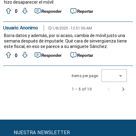
hizo desaparecer el móvil
0
Responder
Reportar
Usuario Anonimo
1/8/2025 - 12:51:56 AM
schedule
Borra datos y además, por si acaso, cambia de móvil justo una
semana después de imputarle. Qué cara de sinvergüenza tiene
este fiscal, en eso se parece a su amiguete Sánchez.
0
Responder
Reportar
Items per page:
1 – 5 of 10
NUESTRA NEWSLETTER