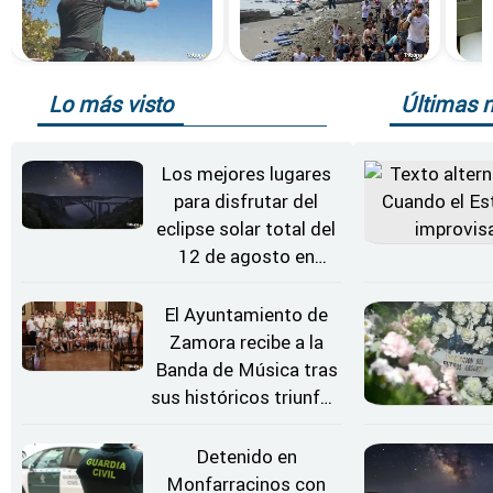
Lo más visto
Últimas n
Los mejores lugares
para disfrutar del
eclipse solar total del
12 de agosto en
Zamora
El Ayuntamiento de
Zamora recibe a la
Banda de Música tras
sus históricos triunfos
en Kerkrade
Detenido en
Monfarracinos con