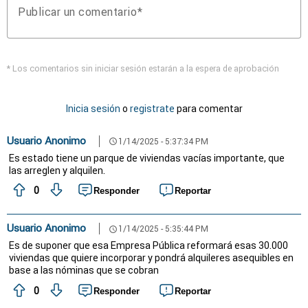
Publicar un comentario
* Los comentarios sin iniciar sesión estarán a la espera de aprobación
Inicia sesión
o
registrate
para comentar
Usuario Anonimo
1/14/2025 - 5:37:34 PM
schedule
Es estado tiene un parque de viviendas vacías importante, que
las arreglen y alquilen.
0
Responder
Reportar
Usuario Anonimo
1/14/2025 - 5:35:44 PM
schedule
Es de suponer que esa Empresa Pública reformará esas 30.000
viviendas que quiere incorporar y pondrá alquileres asequibles en
base a las nóminas que se cobran
0
Responder
Reportar