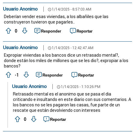
Usuario Anonimo
1/14/2025 - 8:57:03 AM
schedule
Deberían vender esas viviendas, a los albañiles que las
construyeron tuvieron que pagarles..
0
Responder
Reportar
Usuario Anonimo
1/14/2025 - 12:42:47 AM
schedule
Expropiar viviendas a los bancos dice un retrasado mental?,
donde están los miles de millones que se les dio?, expropiar a los
bancos?
-1
Responder
Reportar
Usuario Anonimo
1/14/2025 - 1:10:26 PM
schedule
Retrasado mental es el anonimo que se pasa el dia
criticando e insultando en este diario con sus comentarios. A
los bancos no se les pagaron las casas, fue parte de un
rescate que están devolviendo con intereses
0
Reportar