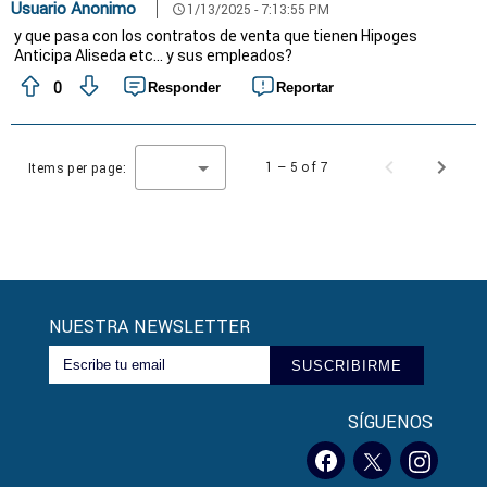
Usuario Anonimo
1/13/2025 - 7:13:55 PM
schedule
y que pasa con los contratos de venta que tienen Hipoges
Anticipa Aliseda etc... y sus empleados?
0
Responder
Reportar
1 – 5 of 7
Items per page:
NUESTRA NEWSLETTER
SUSCRIBIRME
SÍGUENOS