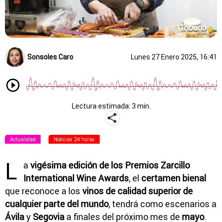
Sonsoles Caro
Lunes 27 Enero 2025, 16:41
Lectura estimada: 3 min.
Actualidad
Noticias 24 horas
L
a
vigésima edición de los Premios Zarcillo
International Wine Awards
, el
certamen bienal
que reconoce a los
vinos de calidad superior de
cualquier parte del mundo
, tendrá como escenarios a
Ávila
y
Segovia
a finales del próximo mes de
mayo
.