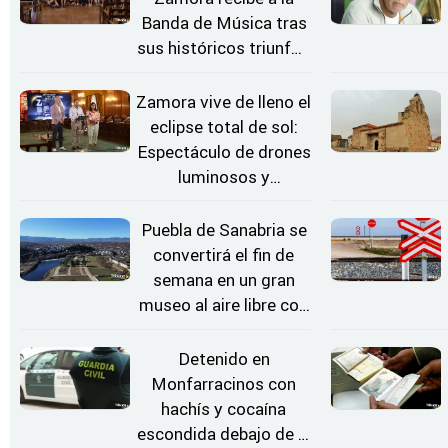
Banda de Música tras
sus históricos triunfos
en Kerkrade
Zamora vive de lleno el
eclipse total de sol:
Espectáculo de drones
luminosos y
Conciertos bajo las
Estrellas
Puebla de Sanabria se
convertirá el fin de
semana en un gran
museo al aire libre con
'El Arriero'
Detenido en
Monfarracinos con
hachís y cocaína
escondida debajo de la