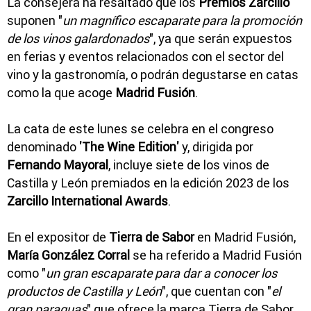
La consejera ha resaltado que los
Premios Zarcillo
suponen "
un magnífico escaparate para la promoción
de los vinos galardonados
", ya que serán expuestos
en ferias y eventos relacionados con el sector del
vino y la gastronomía, o podrán degustarse en catas
como la que acoge
Madrid Fusión
.
La cata de este lunes se celebra en el congreso
denominado
'The Wine Edition'
y, dirigida por
Fernando Mayoral
, incluye siete de los vinos de
Castilla y León premiados en la edición 2023 de los
Zarcillo International Awards
.
En el expositor de
Tierra de Sabor
en Madrid Fusión,
María González Corral
se ha referido a Madrid Fusión
como "
un gran escaparate para dar a conocer los
productos de Castilla y León
", que cuentan con "
el
gran paraguas
" que ofrece la marca Tierra de Sabor,