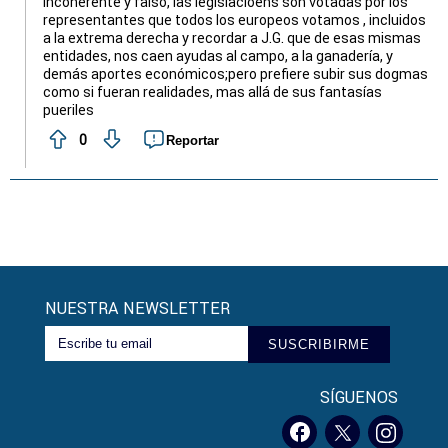
incoherente y falso, las legislacioens son votadas por los
representantes que todos los europeos votamos , incluidos
a la extrema derecha y recordar a J.G. que de esas mismas
entidades, nos caen ayudas al campo, a la ganadería, y
demás aportes económicos;pero prefiere subir sus dogmas
como si fueran realidades, mas allá de sus fantasías
pueriles
0
Reportar
NUESTRA NEWSLETTER
SUSCRIBIRME
SÍGUENOS