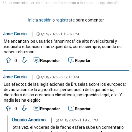
* Los comentarios sin iniciar sesión estarán a la espera de aprobación
Inicia sesión
o
registrate
para comentar
Jose Garcia
4/19/2025 - 1:18:02 PM
schedule
Me encantan los usuarios "anonimos" de alto nivel cultural y
exquisita educación. Las izquierdas, como siempre, cuando no
saben rebuznan.
0
Responder
Reportar
Jose Garcia
4/18/2025 - 8:57:15 AM
schedule
Los efectos de las legislaciones de Bruselas sobre los europeos:
devastación de la agricultura, persecución de la ganadería,
dictadura de las creencias climáticas, inmigración ilegal, etc. Y
nadie les ha elegido.
0
Responder
Reportar
Usuario Anonimo
4/18/2025 - 1:19:23 PM
schedule
otra vez, el voceras de la facho esfera sube un comentario