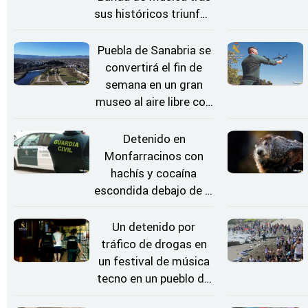
sus históricos triunfos
en Kerkrade
Puebla de Sanabria se
convertirá el fin de
semana en un gran
museo al aire libre con
'El Arriero'
Detenido en
Monfarracinos con
hachís y cocaína
escondida debajo de la
rueda de repuesto del
coche
Un detenido por
tráfico de drogas en
un festival de música
tecno en un pueblo de
Zamora